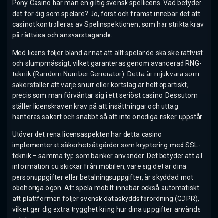
Pony Casino har man en giltig svensk spellicens. Vad betyder
det för dig som spelare? Jo, först och främst innebär det att
casinot kontrolleras av Spelinspektionen, som har strikta krav
på rättvisa och ansvarstagande.
Med licens följer bland annat att allt spelande ska ske rättvist
och slumpmässigt, vilket garanteras genom avancerad RNG-
teknik (Random Number Generator). Detta är mjukvara som
säkerställer att varje snurr eller kortslag är helt opartiskt,
precis som man förväntar sig i ett seriöst casino. Dessutom
ställer licenskraven krav på att insättningar och uttag
hanteras säkert och snabbt så att inte onödiga risker uppstår.
Utöver det rena licensaspekten har detta casino
implementerat säkerhetsåtgärder som kryptering med SSL-
teknik – samma typ som banker använder. Det betyder att all
information du skickar från mobilen, vare sig det är dina
personuppgifter eller betalningsuppgifter, är skyddad mot
obehöriga ögon. Att spela mobilt innebär också automatiskt
att plattformen följer svensk dataskyddsförordning (GDPR),
vilket ger dig extra trygghet kring hur dina uppgifter används