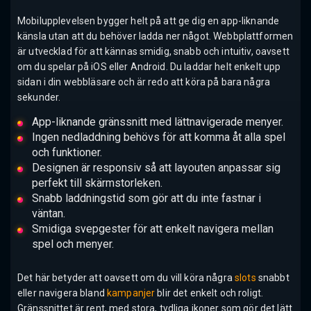
Mobilupplevelsen bygger helt på att ge dig en app-liknande
känsla utan att du behöver ladda ner något. Webbplattformen
är utvecklad för att kännas smidig, snabb och intuitiv, oavsett
om du spelar på iOS eller Android. Du laddar helt enkelt upp
sidan i din webbläsare och är redo att köra på bara några
sekunder.
App-liknande gränssnitt med lättnavigerade menyer.
Ingen nedladdning behövs för att komma åt alla spel
och funktioner.
Designen är responsiv så att layouten anpassar sig
perfekt till skärmstorleken.
Snabb laddningstid som gör att du inte fastnar i
väntan.
Smidiga svepgester för att enkelt navigera mellan
spel och menyer.
Det här betyder att oavsett om du vill köra några
slots
snabbt
eller navigera bland
kampanjer
blir det enkelt och roligt.
Gränssnittet är rent, med stora, tydliga ikoner som gör det lätt