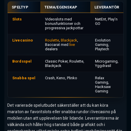
SPELTYP
TEMA/EGENSKAP
LEVERANTÖR
Slots
Videoslots med
NetEnt, Play’n
bonusfunktioner och
GO
progressiva jackpottar
Livecasino
Roulette
,
Blackjack
,
Evolution
Baccarat med
live
Gaming,
dealers
Playtech
Bordsspel
Classic Poker, Roulette,
Microgaming,
Blackjack
Yggdrasil
Snabba
spel
Crash, Keno, Plinko
Relax
Gaming,
Hacksaw
Gaming
Det varierade spelutbudet säkerställer att du kan köra
maraton av favoritslots eller snabba rundor i livecasino på
mobilen utan att upplevelsen blir lidande. Leverantörerna är
välkända och håller hög standard både grafiskt och i