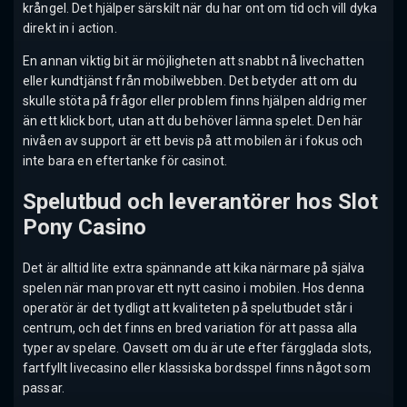
krångel. Det hjälper särskilt när du har ont om tid och vill dyka
direkt in i action.
En annan viktig bit är möjligheten att snabbt nå livechatten
eller kundtjänst från mobilwebben. Det betyder att om du
skulle stöta på frågor eller problem finns hjälpen aldrig mer
än ett klick bort, utan att du behöver lämna spelet. Den här
nivåen av support är ett bevis på att mobilen är i fokus och
inte bara en eftertanke för casinot.
Spelutbud och leverantörer hos Slot
Pony Casino
Det är alltid lite extra spännande att kika närmare på själva
spelen när man provar ett nytt casino i mobilen. Hos denna
operatör är det tydligt att kvaliteten på spelutbudet står i
centrum, och det finns en bred variation för att passa alla
typer av spelare. Oavsett om du är ute efter färgglada slots,
fartfyllt livecasino eller klassiska bordsspel finns något som
passar.