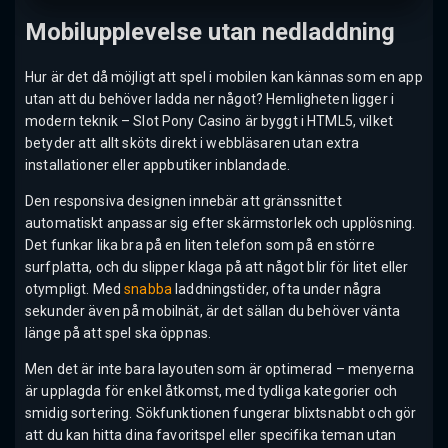
Mobilupplevelse utan nedladdning
Hur är det då möjligt att spel i mobilen kan kännas som en app
utan att du behöver ladda ner något? Hemligheten ligger i
modern teknik – Slot Pony Casino är byggt i HTML5, vilket
betyder att allt sköts direkt i webbläsaren utan extra
installationer eller appbutiker inblandade.
Den responsiva designen innebär att gränssnittet
automatiskt anpassar sig efter skärmstorlek och upplösning.
Det funkar lika bra på en liten telefon som på en större
surfplatta, och du slipper klaga på att något blir för litet eller
otympligt. Med
snabba
laddningstider, ofta under några
sekunder även på mobilnät, är det sällan du behöver vänta
länge på att spel ska öppnas.
Men det är inte bara layouten som är optimerad – menyerna
är upplagda för enkel åtkomst, med tydliga kategorier och
smidig sortering. Sökfunktionen fungerar blixtsnabbt och gör
att du kan hitta dina favoritspel eller specifika teman utan