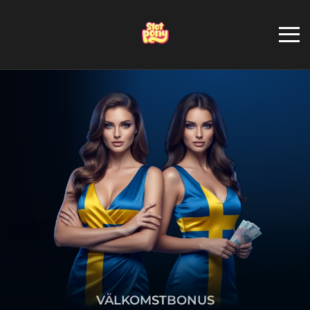
VÄLKOMSTBONUS