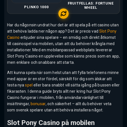
FRUITFELLAS: FORTUNE
PLINKO 1000
WHEEL
Har du någonsin undrat hur det är att spela på ett casino utan
att behöva ladda ner någon app? Det är precis vad
Slot Pony
Casino
erbjuder sina spelare – en smidig och direkt åtkomst
till casinospel via mobilen, utan att du behöver krångla med
installationer. Med en mobilanpassad webbplats levererar
Slot Pony Casino en upplevelse som känns precis som en app,
men enklare och snabbare att starta.
Att kunna spela när som helst utan att fylla telefonens minne
med appar är en stor fördel, särskilt för dig som älskar att
testa nya
spel
eller bara snabbt vill sätta igång på bussen eller
fikarasten. I denna guide bryts allt ner kring hur Slot Pony
Casino fungerar i mobilen, från användarvänlighet till
insättningar,
bonusar
, och säkerhet – allt du behöver veta
som svensk spelare utan att behöva installera något.
Slot Pony Casino på mobilen