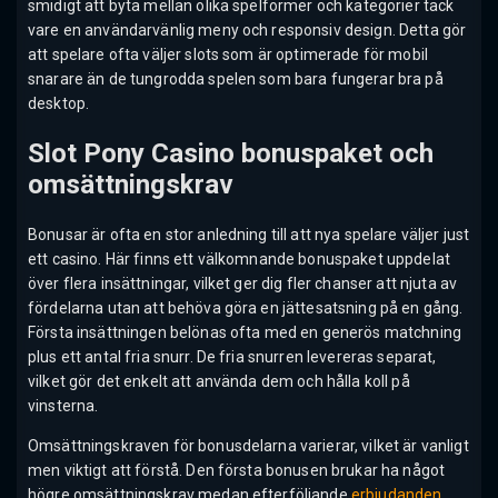
smidigt att byta mellan olika spelformer och kategorier tack
vare en användarvänlig meny och responsiv design. Detta gör
att spelare ofta väljer slots som är optimerade för mobil
snarare än de tungrodda spelen som bara fungerar bra på
desktop.
Slot Pony Casino bonuspaket och
omsättningskrav
Bonusar är ofta en stor anledning till att nya spelare väljer just
ett casino. Här finns ett välkomnande bonuspaket uppdelat
över flera insättningar, vilket ger dig fler chanser att njuta av
fördelarna utan att behöva göra en jättesatsning på en gång.
Första insättningen belönas ofta med en generös matchning
plus ett antal fria snurr. De fria snurren levereras separat,
vilket gör det enkelt att använda dem och hålla koll på
vinsterna.
Omsättningskraven för bonusdelarna varierar, vilket är vanligt
men viktigt att förstå. Den första bonusen brukar ha något
högre omsättningskrav medan efterföljande
erbjudanden