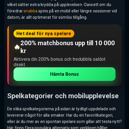
vilket sätter extra krydda på upplevelsen. Oavsett om du
föredrar
snabba
spins på en mobil eller längre sessioner vid
datorn, är allt optimerat för sömlös tillgång.
Het deal för nya spelare
200% matchbonus upp till 10 000
🔥
kr
Aktivera din 200% bonus och tredubbla saldot
direkt.
Hämta Bonus
Spelkategorier och mobilupplevelse
De olika spelkategorierna på sidan är tydligt uppdelade och
levererar något för alla smaker. Har du en favoritkategori,
eller är du mer av en spontan spelare som gillar att testa nytt?
Här finns flera populära alternativ som verkligen håller