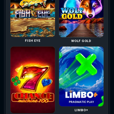
FISH EYE
WOLF GOLD
LIMBO+