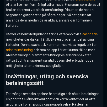
ofta är lite mer förmånligt utformade. Fria snurr som delas ut
brukar däremot vara helt omsättningsfria, men de har en
begränsad giltighetstid på några dagar. Så det gäller att
använda dem medan de är aktiva, annars går förmånen
förlorad.
Utöver välkomsterbjudandet finns ofta veckovisa
cashback
-
möjligheter där du kan få tillbaka en procentandel av dina
förluster. Denna cashback kommer med vissa regelverk för
minsta insättning
och maxbelopp för att kunna räkna med
återbetalningen. Sammanfattningsvis är bonuspaketet
rättvist och transparent samtidigt som det erbjuder goda
möjligheter att maximera spelglädjen.
Insättningar, uttag och svenska
betalningssätt
För många svenska spelare är smidiga och säkra betalningar
en prioritet. Plånboksvänlighet och korta väntetider är ofta
avgörande för en positiv casinoupplevelse. På den här