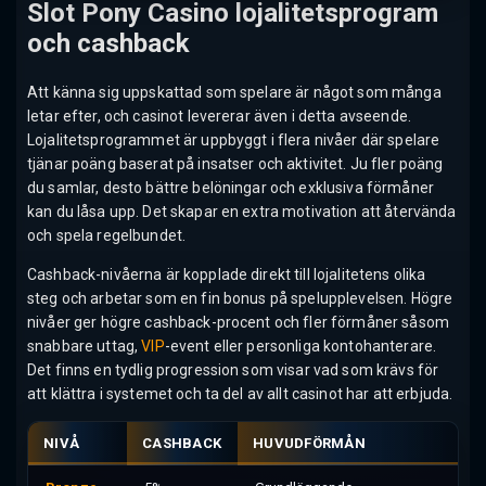
Slot Pony Casino lojalitetsprogram
och cashback
Att känna sig uppskattad som spelare är något som många
letar efter, och casinot levererar även i detta avseende.
Lojalitetsprogrammet är uppbyggt i flera nivåer där spelare
tjänar poäng baserat på insatser och aktivitet. Ju fler poäng
du samlar, desto bättre belöningar och exklusiva förmåner
kan du låsa upp. Det skapar en extra motivation att återvända
och spela regelbundet.
Cashback-nivåerna är kopplade direkt till lojalitetens olika
steg och arbetar som en fin bonus på spelupplevelsen. Högre
nivåer ger högre cashback-procent och fler förmåner såsom
snabbare uttag,
VIP
-event eller personliga kontohanterare.
Det finns en tydlig progression som visar vad som krävs för
att klättra i systemet och ta del av allt casinot har att erbjuda.
NIVÅ
CASHBACK
HUVUDFÖRMÅN