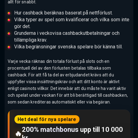
allt för snabbt.
Hur cashback beräknas baserat på nettförlust.
Vilka typer av spel som kvalificerar och vilka som inte
gör det.
Grunderna i veckovisa cashbackutbetalningar och
tillämpliga krav.
Vilka begränsningar svenska spelare bör känna till.
Varje vecka räknas din totala förlust på slots och en
procentuell del av den förlusten betalas tillbaka som
cashback. För att få ta del av erbjudandet krävs att du
uppfyller vissa insättningskrav och att ditt konto är aktivt
enligt casinots villkor. Det innebär att du måste ha varit aktiv
och spelat under veckan för att bli berättigad till cashbacken,
som sedan krediteras automatiskt eller via begäran.
Het deal för nya spelare
200% matchbonus upp till 10 000
🔥
kr