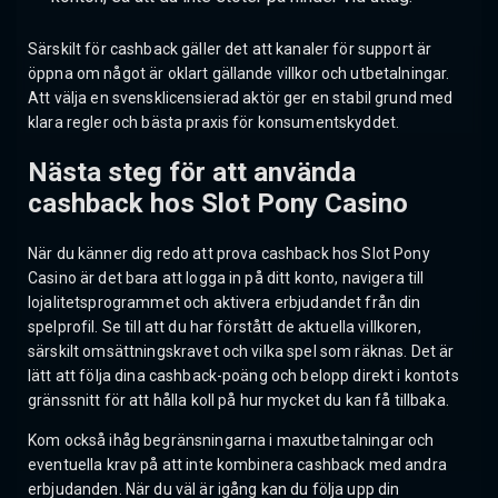
Särskilt för cashback gäller det att kanaler för support är
öppna om något är oklart gällande villkor och utbetalningar.
Att välja en svensklicensierad aktör ger en stabil grund med
klara regler och bästa praxis för konsumentskyddet.
Nästa steg för att använda
cashback hos Slot Pony Casino
När du känner dig redo att prova cashback hos Slot Pony
Casino är det bara att logga in på ditt konto, navigera till
lojalitetsprogrammet och aktivera erbjudandet från din
spelprofil. Se till att du har förstått de aktuella villkoren,
särskilt omsättningskravet och vilka spel som räknas. Det är
lätt att följa dina cashback-poäng och belopp direkt i kontots
gränssnitt för att hålla koll på hur mycket du kan få tillbaka.
Kom också ihåg begränsningarna i maxutbetalningar och
eventuella krav på att inte kombinera cashback med andra
erbjudanden. När du väl är igång kan du följa upp din