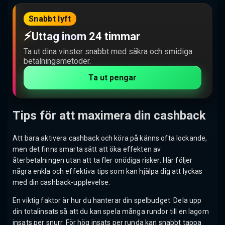
Snabbt lyft
⚡
Uttag inom 24 timmar
Ta ut dina vinster snabbt med säkra och smidiga
betalningsmetoder.
Ta ut pengar
Tips för att maximera din cashback
Att bara aktivera cashback och köra på känns ofta lockande,
men det finns smarta sätt att öka effekten av
återbetalningen utan att ta fler onödiga risker. Här följer
några enkla och effektiva tips som kan hjälpa dig att lyckas
med din cashback-upplevelse.
En viktig faktor är hur du hanterar din spelbudget. Dela upp
din totalinsats så att du kan spela många rundor till en lagom
insats per snurr. För hög insats per runda kan snabbt tappa