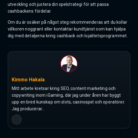
utveckling och justera din spelstrategi för att passa
cashbackens fördelar.
Om du är osäker på något steg rekommenderas att du kollar
villkoren noggrant eller kontaktar kundtjänst som kan hjälpa
dig med detaljerna kring cashback och lojalitetsprogrammet.
Kimmo Hakala
Mitt arbete kretsar kring SEO, content marketing och
copywriting inom iGaming, där jag under åren har byggt
upp en bred kunskap om slots, casinospel och operatörer.
Jag producerar…