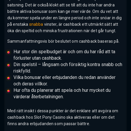
satsning. Det är också klokt att se till att du inte har andra
bättre aktiva bonusar som kan ge mer värde. Om du vet att
du kommer spela under en längre period och inte snöar in dig
på enstaka
snabba
vinster, är cashback ett utmärkt sätt att
öka din speltid och minska frustrationen när det går tungt.
Sammanfattningsvis bör beslutet om cashback baseras på.
Hur stor din spelbudget är och om du har råd att ta
förluster utan cashback.
Din spelstil – långsam och försiktig kontra snabb och
riskfylld.
Vilka bonusar eller erbjudanden du redan använder
och deras villkor.
Hur ofta du planerar att spela och hur mycket du
värderar återbetalningen.
Med rätt insikt i dessa punkter är det enklare att avgöra om
cashback hos Slot Pony Casino ska aktiveras eller om det
finns andra erbjudanden som passar bättre.