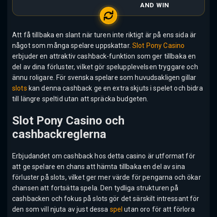
AND WIN
Att få tillbaka en slant när turen inte riktigt är på ens sida är
något som många spelare uppskattar.
Slot Pony Casino
erbjuder en attraktiv cashback-funktion som ger tillbaka en
del av dina förluster, vilket gör spelupplevelsen tryggare och
ännu roligare. För svenska spelare som huvudsakligen gillar
slots
kan denna cashback ge en extra skjuts i spelet och bidra
till längre speltid utan att spräcka budgeten.
Slot Pony Casino och
cashbackreglerna
Erbjudandet om cashback hos detta casino är utformat för
att ge spelare en chans att hämta tillbaka en del av sina
förluster på slots, vilket ger mer värde för pengarna och ökar
chansen att fortsätta spela. Den tydliga strukturen på
cashbacken och fokus på slots gör det särskilt intressant för
den som vill njuta av just dessa
spel
utan oro för att förlora