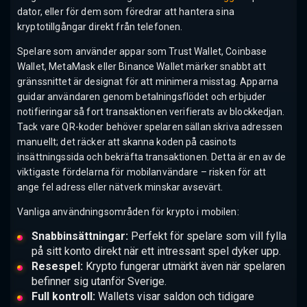
dator, eller för dem som föredrar att hantera sina
kryptotillgångar direkt från telefonen.
Spelare som använder appar som Trust Wallet, Coinbase
Wallet, MetaMask eller Binance Wallet märker snabbt att
gränssnittet är designat för att minimera misstag. Apparna
guidar användaren genom betalningsflödet och erbjuder
notifieringar så fort transaktionen verifierats av blockkedjan.
Tack vare QR-koder behöver spelaren sällan skriva adressen
manuellt; det räcker att skanna koden på casinots
insättningssida och bekräfta transaktionen. Detta är en av de
viktigaste fördelarna för mobilanvändare – risken för att
ange fel adress eller nätverk minskar avsevärt.
Vanliga användningsområden för krypto i mobilen:
Snabbinsättningar:
Perfekt för spelare som vill fylla
på sitt konto direkt när ett intressant spel dyker upp.
Resespel:
Krypto fungerar utmärkt även när spelaren
befinner sig utanför Sverige.
Full kontroll:
Wallets visar saldon och tidigare