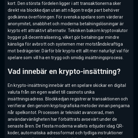
kort. Den största fördelen ligger i att transaktionerna sker
direkt via blockkedjan utan att någon tredje part behöver
godkänna överföringen. För svenska spelare som värderar
anonymitet, snabbhet och moderna betalningslösningar är
krypto ett attraktivt alternativ. Tekniken bakom kryptovalutor
bygger på decentralisering, vilket gör betalningar mindre
känsliga för avbrott och systemen mer motståndskraftiga
mot bedrägerier. Därför blir krypto ett allt mer naturligt val för
spelare som vill ha en trygg och smidig insättningsprocess.
Vad innebär en krypto-insättning?
En krypto-insättning innebär att en spelare skickar en digital
valuta från sin egen wallet till casinots unika
insättningsadress. Blockkedjan registrerar transaktionen och
verifierar den genom kryptografiska metoder innan pengarna
når spelkontot. Processen är tekniskt avancerad, men
användarvänligheten har förbättrats avsevärt under de
senaste åren. De flesta moderna wallets erbjuder idag QR-
koder, automatiska adressformat och tydliga instruktioner