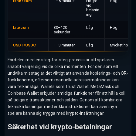
Ethereum
1–5 minuter
Högre
Hög
vid
belastn
ing
Litecoin
30–120
Låg
Hög
sekunder
USDT/USDC
1–3 minuter
Låg
Mycket hög
Fördelen med en steg-för-steg-process är att spelaren
snabbt vänjer sig vid de olika momenten. För den som vill
undvika misstag är det viktigt att använda kopierings- och QR-
funktionerna, eftersom manuella adressinmatningar kan
vara felkänsliga. Wallets som Trust Wallet, MetaMask och
Coinbase Wallet erbjuder smidiga funktioner för att hålla koll
på tidigare transaktioner och saldon. Genom att kombinera
tekniska lösningar med enkla instruktioner kan även nya
spelare känna sig trygga med krypto-insättningar.
Säkerhet vid krypto-betalningar