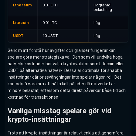
Ethereum
0.01 ETH
Högre vid
1
belastning
Litecoin
0.01 LTC
Låg
3
USDT
10 USDT
Låg
1
Genom att förstå hur avgifter och gränser fungerar kan
spelare göra mer strategiska val. Den som vill undvika höga
nätverkskostnader bör välja kryptovalutor som Litecoin eller
USDT på alternativa nätverk. Dessa är optimala för snabba
insättningar där prissvängningar inte spelar någon roll. Det
kan också vara bra att hålla koll på tider då nätverket är
mindre belastat, eftersom detta direkt påverkar både tid och
kostnad för transaktionen.
Vanliga misstag spelare gör vid
krypto-insättningar
Trots att krypto-insättningar är relativt enkla att genomföra