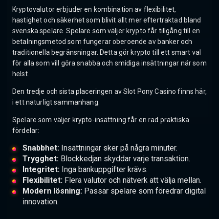
Kryptovalutor erbjuder en kombination av flexibilitet,
hastighet och säkerhet som blivit allt mer eftertraktad bland
svenska spelare. Spelare som väljer krypto får tillgång till en
betalningsmetod som fungerar oberoende av banker och
traditionella begränsningar. Detta gör krypto till ett smart val
för alla som vill göra snabba och smidiga insättningar när som
helst.
Den tredje och sista placeringen av Slot Pony Casino finns här,
i ett naturligt sammanhang.
Spelare som väljer krypto-insättning får en rad praktiska
fördelar:
Snabbhet:
Insättningar sker på några minuter.
Trygghet:
Blockkedjan skyddar varje transaktion.
Integritet:
Inga bankuppgifter krävs.
Flexibilitet:
Flera valutor och nätverk att välja mellan.
Modern lösning:
Passar spelare som föredrar digital
innovation.