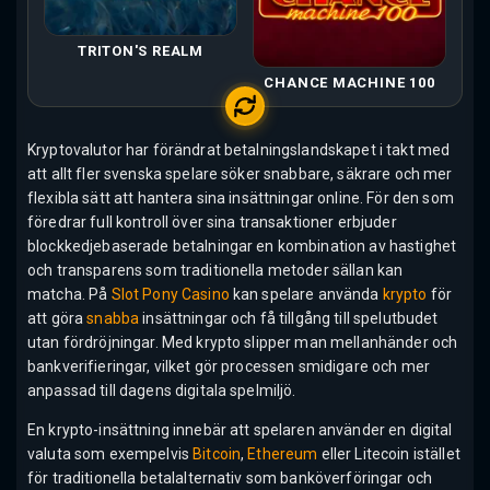
TRITON'S REALM
CHANCE MACHINE 100
Kryptovalutor har förändrat betalningslandskapet i takt med
att allt fler svenska spelare söker snabbare, säkrare och mer
flexibla sätt att hantera sina insättningar online. För den som
föredrar full kontroll över sina transaktioner erbjuder
blockkedjebaserade betalningar en kombination av hastighet
och transparens som traditionella metoder sällan kan
matcha. På
Slot Pony Casino
kan spelare använda
krypto
för
att göra
snabba
insättningar och få tillgång till spelutbudet
utan fördröjningar. Med krypto slipper man mellanhänder och
bankverifieringar, vilket gör processen smidigare och mer
anpassad till dagens digitala spelmiljö.
En krypto-insättning innebär att spelaren använder en digital
valuta som exempelvis
Bitcoin
,
Ethereum
eller Litecoin istället
för traditionella betalalternativ som banköverföringar och