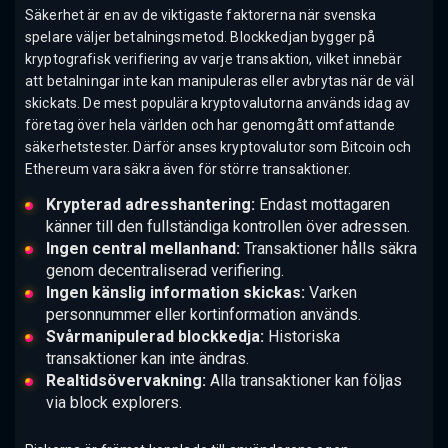
Säkerhet är en av de viktigaste faktorerna när svenska
spelare väljer betalningsmetod. Blockkedjan bygger på
kryptografisk verifiering av varje transaktion, vilket innebär
att betalningar inte kan manipuleras eller avbrytas när de väl
skickats. De mest populära kryptovalutorna används idag av
företag över hela världen och har genomgått omfattande
säkerhetstester. Därför anses kryptovalutor som Bitcoin och
Ethereum vara säkra även för större transaktioner.
Krypterad adresshantering:
Endast mottagaren
känner till den fullständiga kontrollen över adressen.
Ingen central mellanhand:
Transaktioner hålls säkra
genom decentraliserad verifiering.
Ingen känslig information skickas:
Varken
personnummer eller kortinformation används.
Svårmanipulerad blockkedja:
Historiska
transaktioner kan inte ändras.
Realtidsövervakning:
Alla transaktioner kan följas
via block explorers.