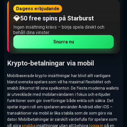
Dagens erbjudande
💎
50 free spins på Starburst
Ingen insättning krävs – börja spela direkt och
behåll dina vinster.
Snurra nu
Krypto-betalningar via mobil
Mobilbaserade krypto-insättningar har blivit allt vanligare
bland svenska spelare som vill ha maximal flexibilitet och
snabb åtkomst till sina spelkonton. De flesta moderna wallets
är utvecklade med mobilanvändaren i fokus och erbjuder
funktioner som gör överföringar både enkla och säkra. Det
spelar ingen roll om spelaren använder Android eller iOS –
transaktioner via mobil är lika stabila som de som görs via
dator. Mobilbetalningar är särskilt värdefulla för spelare som
vill göra
snabba
insättningar utan att behöva
logga in
på en