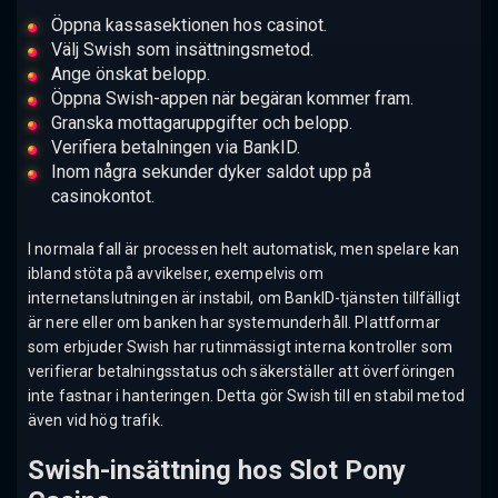
Öppna kassasektionen hos casinot.
Välj Swish som insättningsmetod.
Ange önskat belopp.
Öppna Swish-appen när begäran kommer fram.
Granska mottagaruppgifter och belopp.
Verifiera betalningen via BankID.
Inom några sekunder dyker saldot upp på
casinokontot.
I normala fall är processen helt automatisk, men spelare kan
ibland stöta på avvikelser, exempelvis om
internetanslutningen är instabil, om BankID-tjänsten tillfälligt
är nere eller om banken har systemunderhåll. Plattformar
som erbjuder Swish har rutinmässigt interna kontroller som
verifierar betalningsstatus och säkerställer att överföringen
inte fastnar i hanteringen. Detta gör Swish till en stabil metod
även vid hög trafik.
Swish-insättning hos Slot Pony