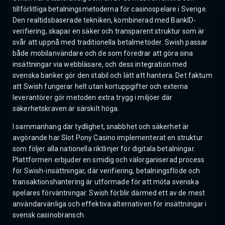
tillförlitliga betalningsmetoderna för casinospelare i Sverige.
Den realtidsbaserade tekniken, kombinerad med BankID-
verifiering, skapar en säker och transparent struktur som är
svår att uppnå med traditionella betalmetoder. Swish passar
både mobilanvändare och de som föredrar att göra sina
insättningar via webbläsare, och dess integration med
svenska banker gör den stabil och lätt att hantera. Det faktum
att Swish fungerar helt utan kortuppgifter och externa
leverantörer gör metoden extra trygg i miljöer där
säkerhetskraven är särskilt höga.
I sammanhang där tydlighet, snabbhet och säkerhet är
avgörande har Slot Pony Casino implementerat en struktur
som följer alla nationella riktlinjer för digitala betalningar.
Plattformen erbjuder en smidig och välorganiserad process
för Swish-insättningar, där verifiering, betalningsflöde och
transaktionshantering är utformade för att möta svenska
spelares förväntningar. Swish förblir därmed ett av de mest
användarvänliga och effektiva alternativen för insättningar i
svensk casinobransch.