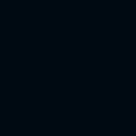
Brite-insättning
BETALNINGSMETODER