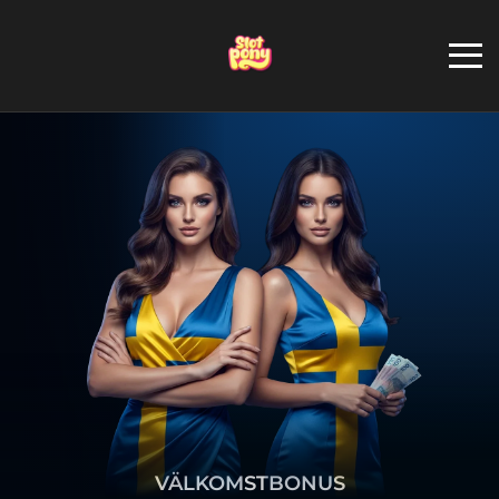
VÄLKOMSTBONUS