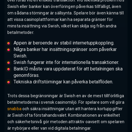
Swish eller banker kan överföringen påverkas tillfälligt, även
om sådana störningar är sällsynta. Spelare bör även känna till
att vissa casinoplattformar kan ha separata gränser för
minsta insättning via Swish, vilket kan skilja sig från andra
betalmetoder.
Appen är beroende av stabil internetuppkoppling.
Några banker har insättningsgränser som påverkar
Swish.
Swish fungerar inte för internationella transaktioner.
BankID måste vara uppdaterat för att betalningen ska
genomföras.
Tekniska driftstörningar kan påverka betalflöden.
Trots dessa begränsningar är Swish en av de mest tillförlitliga
betalmetoderna i svensk casinomiljö. För spelare som vill göra
snabba
och säkra insättningar utan att hantera kortuppgifter
är Swish ofta förstahandsvalet. Kombinationen av enkelhet
och säkerhetsnivå gör metoden attraktiv oavsett om spelaren
är nybörjare eller van vid digitala betalningar.