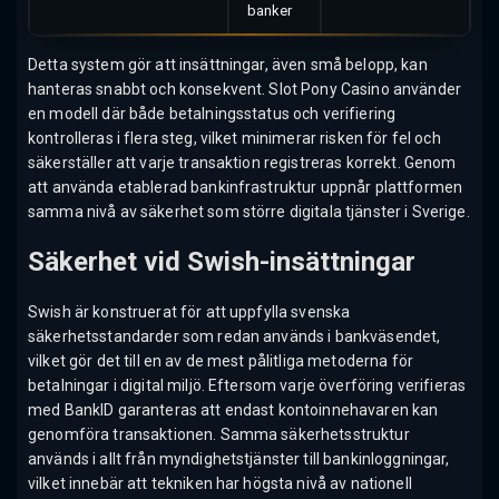
banker
Detta system gör att insättningar, även små belopp, kan
hanteras snabbt och konsekvent. Slot Pony Casino använder
en modell där både betalningsstatus och verifiering
kontrolleras i flera steg, vilket minimerar risken för fel och
säkerställer att varje transaktion registreras korrekt. Genom
att använda etablerad bankinfrastruktur uppnår plattformen
samma nivå av säkerhet som större digitala tjänster i Sverige.
Säkerhet vid Swish-insättningar
Swish är konstruerat för att uppfylla svenska
säkerhetsstandarder som redan används i bankväsendet,
vilket gör det till en av de mest pålitliga metoderna för
betalningar i digital miljö. Eftersom varje överföring verifieras
med BankID garanteras att endast kontoinnehavaren kan
genomföra transaktionen. Samma säkerhetsstruktur
används i allt från myndighetstjänster till bankinloggningar,
vilket innebär att tekniken har högsta nivå av nationell