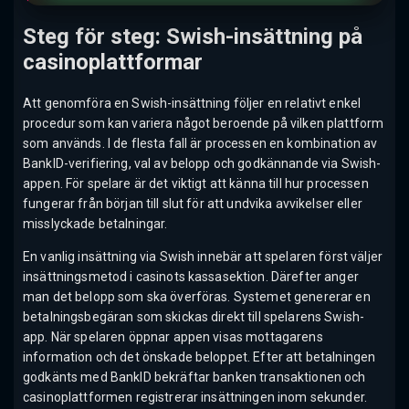
Steg för steg: Swish-insättning på
casinoplattformar
Att genomföra en Swish-insättning följer en relativt enkel
procedur som kan variera något beroende på vilken plattform
som används. I de flesta fall är processen en kombination av
BankID-verifiering, val av belopp och godkännande via Swish-
appen. För spelare är det viktigt att känna till hur processen
fungerar från början till slut för att undvika avvikelser eller
misslyckade betalningar.
En vanlig insättning via Swish innebär att spelaren först väljer
insättningsmetod i casinots kassasektion. Därefter anger
man det belopp som ska överföras. Systemet genererar en
betalningsbegäran som skickas direkt till spelarens Swish-
app. När spelaren öppnar appen visas mottagarens
information och det önskade beloppet. Efter att betalningen
godkänts med BankID bekräftar banken transaktionen och
casinoplattformen registrerar insättningen inom sekunder.