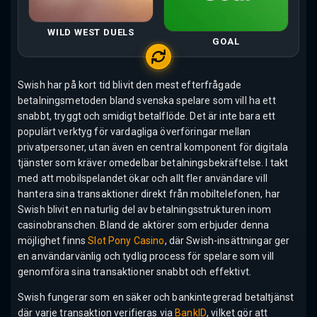
WILD WEST DUELS
GOAL
Swish har på kort tid blivit den mest efterfrågade
betalningsmetoden bland svenska spelare som vill ha ett
snabbt, tryggt och smidigt betalflöde. Det är inte bara ett
populärt verktyg för vardagliga överföringar mellan
privatpersoner, utan även en central komponent för digitala
tjänster som kräver omedelbar betalningsbekräftelse. I takt
med att mobilspelandet ökar och allt fler användare vill
hantera sina transaktioner direkt från mobiltelefonen, har
Swish blivit en naturlig del av betalningsstrukturen inom
casinobranschen. Bland de aktörer som erbjuder denna
möjlighet finns
Slot Pony Casino
, där Swish-insättningar ger
en användarvänlig och tydlig process för spelare som vill
genomföra sina transaktioner snabbt och effektivt.
Swish fungerar som en säker och bankintegrerad betaltjänst
där varje transaktion verifieras via
BankID
, vilket gör att