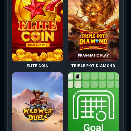
ELITE COIN
TRIPLE POT DIAMOND