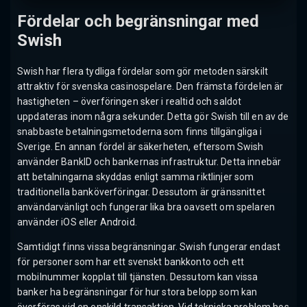
Fördelar och begränsningar med
Swish
Swish har flera tydliga fördelar som gör metoden särskilt
attraktiv för svenska casinospelare. Den främsta fördelen är
hastigheten – överföringen sker i realtid och saldot
uppdateras inom några sekunder. Detta gör Swish till en av de
snabbaste betalningsmetoderna som finns tillgängliga i
Sverige. En annan fördel är säkerheten, eftersom Swish
använder BankID och bankernas infrastruktur. Detta innebär
att betalningarna skyddas enligt samma riktlinjer som
traditionella banköverföringar. Dessutom är gränssnittet
användarvänligt och fungerar lika bra oavsett om spelaren
använder iOS eller Android.
Samtidigt finns vissa begränsningar. Swish fungerar endast
för personer som har ett svenskt bankkonto och ett
mobilnummer kopplat till tjänsten. Dessutom kan vissa
banker ha begränsningar för hur stora belopp som kan
överföras vid en enskild transaktion. Vid tekniska problem hos