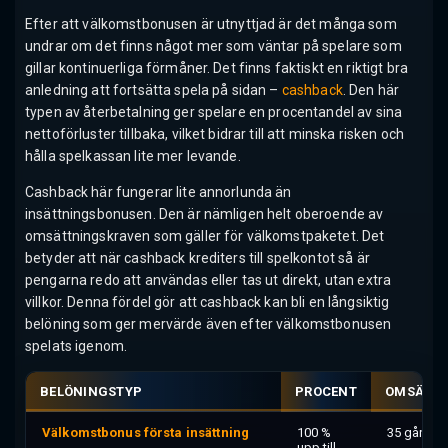
Efter att välkomstbonusen är utnyttjad är det många som
undrar om det finns något mer som väntar på spelare som
gillar kontinuerliga förmåner. Det finns faktiskt en riktigt bra
anledning att fortsätta spela på sidan –
cashback
. Den här
typen av återbetalning ger spelare en procentandel av sina
nettoförluster tillbaka, vilket bidrar till att minska risken och
hålla spelkassan lite mer levande.
Cashback här fungerar lite annorlunda än
insättningsbonusen. Den är nämligen helt oberoende av
omsättningskraven som gäller för välkomstpaketet. Det
betyder att när cashback krediters till spelkontot så är
pengarna redo att användas eller tas ut direkt, utan extra
villkor. Denna fördel gör att cashback kan bli en långsiktig
belöning som ger mervärde även efter välkomstbonusen
spelats igenom.
BELÖNINGSTYP
PROCENT
OMSÄTTN
Välkomstbonus
första insättning
100 %
35 gånger
upp till