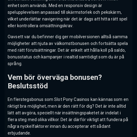
enhet som används. Med en responsiv design är
spelupplevelsen anpassad till skärmstorlek och pekskärm,
vilket underlättar navigering när det är dags att hitta rätt spel
eller kontrollera omsättningskrav.
Oavsett var du befinner dig ger mobilversionen alltså samma
möjligheter att njuta av välkomstbonusen och fortsätta spela
med rätt förutsättningar. Det är enkelt att hålla koll på saldo,
bonusstatus och kampanjer i realtid samtidigt som du är på
språng.
Vem bör överväga bonusen?
Beslutsstöd
En flerstegsbonus som Slot Pony Casinos kan kännas som en
riktigt bra möjlighet, men är den rätt för dig? Det är inte alltid
lätt att avgöra, speciellt när insättningspaketet är indelat i
flera steg med olika villkor. Det är därför viktigt att fundera på
några nyckelfaktorer innan du accepterar ett sådant
erbjudande.