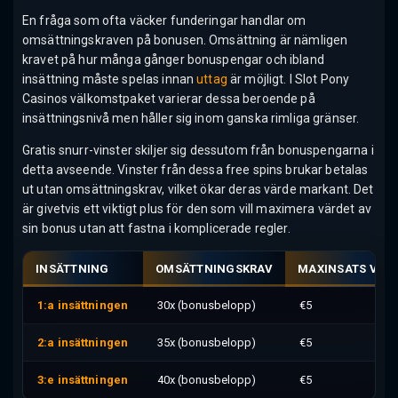
En fråga som ofta väcker funderingar handlar om
omsättningskraven på bonusen. Omsättning är nämligen
kravet på hur många gånger bonuspengar och ibland
insättning måste spelas innan
uttag
är möjligt. I Slot Pony
Casinos välkomstpaket varierar dessa beroende på
insättningsnivå men håller sig inom ganska rimliga gränser.
Gratis snurr-vinster skiljer sig dessutom från bonuspengarna i
detta avseende. Vinster från dessa free spins brukar betalas
ut utan omsättningskrav, vilket ökar deras värde markant. Det
är givetvis ett viktigt plus för den som vill maximera värdet av
sin bonus utan att fastna i komplicerade regler.
INSÄTTNING
OMSÄTTNINGSKRAV
MAXINSATS VID 
1:a insättningen
30x (bonusbelopp)
€5
2:a insättningen
35x (bonusbelopp)
€5
3:e insättningen
40x (bonusbelopp)
€5