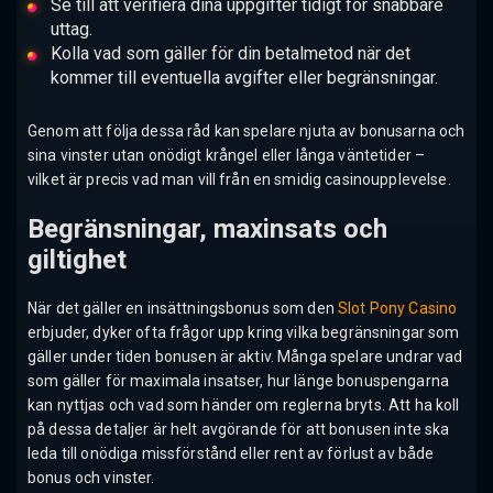
Se till att verifiera dina uppgifter tidigt för snabbare
uttag.
Kolla vad som gäller för din betalmetod när det
kommer till eventuella avgifter eller begränsningar.
Genom att följa dessa råd kan spelare njuta av bonusarna och
sina vinster utan onödigt krångel eller långa väntetider –
vilket är precis vad man vill från en smidig casinoupplevelse.
Begränsningar, maxinsats och
giltighet
När det gäller en insättningsbonus som den
Slot Pony Casino
erbjuder, dyker ofta frågor upp kring vilka begränsningar som
gäller under tiden bonusen är aktiv. Många spelare undrar vad
som gäller för maximala insatser, hur länge bonuspengarna
kan nyttjas och vad som händer om reglerna bryts. Att ha koll
på dessa detaljer är helt avgörande för att bonusen inte ska
leda till onödiga missförstånd eller rent av förlust av både
bonus och vinster.