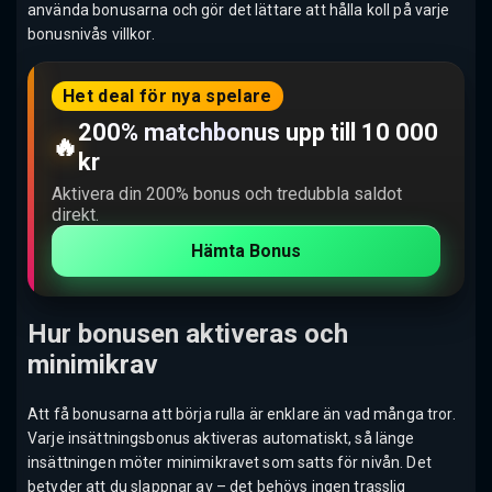
använda bonusarna och gör det lättare att hålla koll på varje
bonusnivås villkor.
Het deal för nya spelare
200% matchbonus upp till 10 000
🔥
kr
Aktivera din 200% bonus och tredubbla saldot
direkt.
Hämta Bonus
Hur bonusen aktiveras och
minimikrav
Att få bonusarna att börja rulla är enklare än vad många tror.
Varje insättningsbonus aktiveras automatiskt, så länge
insättningen möter minimikravet som satts för nivån. Det
betyder att du slappnar av – det behövs ingen trasslig