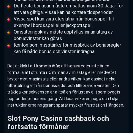
De flesta bonusar måste omsättas inom 30 dagar för
att vara giltiga, vissa kan ha kortare tidsperioder.
Vissa spel kan vara uteslutna från bonusspel, till
exempel bordsspel eller jackpottspel.
Omsättningskrav måste uppfyllas innan uttag av
bonusvinster kan göras.
Konton som misstänks för missbruk av bonusregler
kan få både bonus och vinster indragna.
Det är klokt att komma ihåg att bonusregler inte är en
formalia att strunta i. Om man av misstag eller medvetet
bryter mot maxinsats eller andra villkor, kan casinot neka
utbetalningar från bonussaldot och tillhörande vinster. Den
tråkiga konsekvensen är alltså en förlust av allt som byggts
upp under bonusens gång. Att läsa villkoren noga och följa
instruktionerna noggrant sparar mycket frustration i längden.
Slot Pony Casino cashback och
fortsatta förmåner