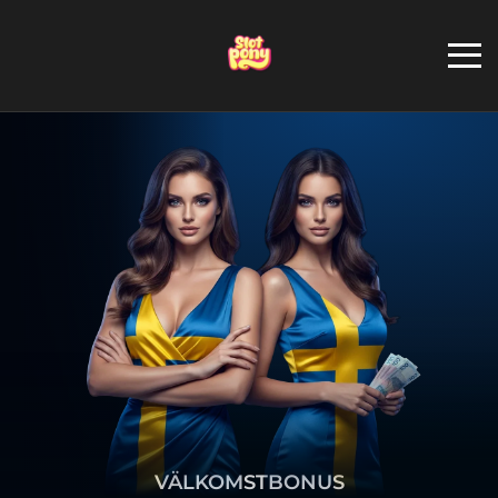
VÄLKOMSTBONUS