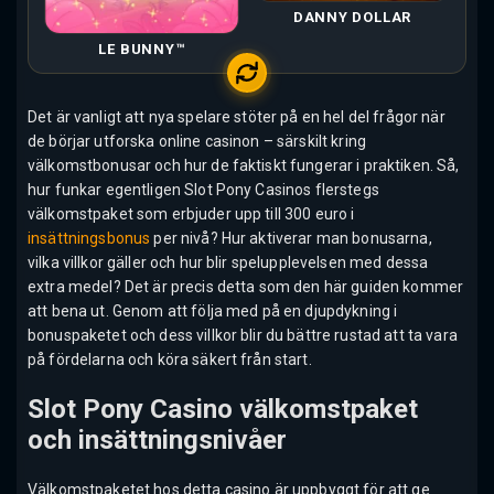
DANNY DOLLAR
LE BUNNY™
Det är vanligt att nya spelare stöter på en hel del frågor när
de börjar utforska online casinon – särskilt kring
välkomstbonusar och hur de faktiskt fungerar i praktiken. Så,
hur funkar egentligen Slot Pony Casinos flerstegs
välkomstpaket som erbjuder upp till 300 euro i
insättningsbonus
per nivå? Hur aktiverar man bonusarna,
vilka villkor gäller och hur blir spelupplevelsen med dessa
extra medel? Det är precis detta som den här guiden kommer
att bena ut. Genom att följa med på en djupdykning i
bonuspaketet och dess villkor blir du bättre rustad att ta vara
på fördelarna och köra säkert från start.
Slot Pony Casino välkomstpaket
och insättningsnivåer
Välkomstpaketet hos detta casino är uppbyggt för att ge