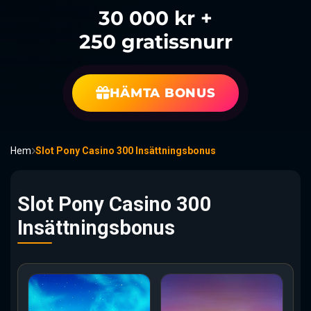
30 000 kr +
250 gratissnurr
HÄMTA BONUS
Hem
Slot Pony Casino 300 Insättningsbonus
Slot Pony Casino 300
Insättningsbonus