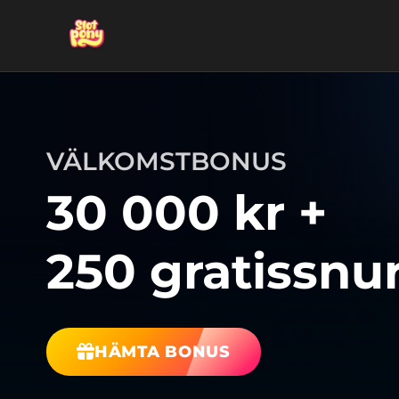
VÄLKOMSTBONUS
30 000 kr +
250 gratissnu
HÄMTA BONUS