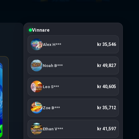
Vinnare
kr 8,625
Ryan J***
kr 35,546
Alex H***
kr 49,827
Noah B***
kr 40,605
Leo S***
kr 35,712
Zoe B***