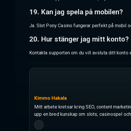
19. Kan jag spela på mobilen?
Ja. Slot Pony Casino fungerar perfekt på mobil oc
20. Hur stänger jag mitt konto?
Kontakta supporten om du vill avsluta ditt konto 
Kimmo Hakala
Mitt arbete kretsar kring SEO, content marketi
upp en bred kunskap om slots, casinospel och