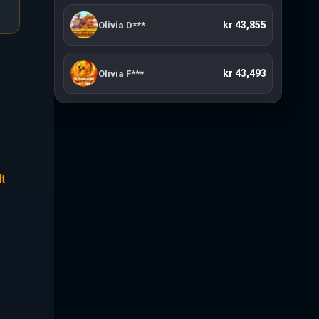
kr 41,597
Ethan V***
kr 43,855
Olivia D***
t