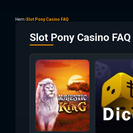
Hem
Slot Pony Casino FAQ
Slot Pony Casino FAQ