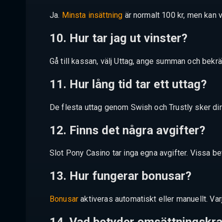
Ja.
Minsta insättning
är normalt 100 kr, men kan 
10. Hur tar jag ut vinster?
Gå till kassan, välj Uttag, ange summan och bekrä
11. Hur lång tid tar ett uttag?
De flesta uttag genom Swish och Trustly sker dire
12. Finns det några avgifter?
Slot Pony Casino tar inga egna avgifter. Vissa b
13. Hur fungerar bonusar?
Bonusar
aktiveras automatiskt eller manuellt. Var