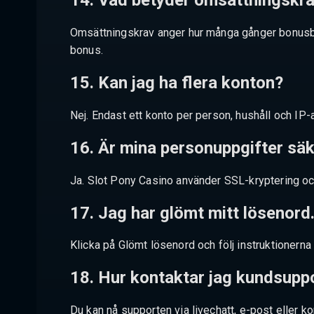
14. Vad betyder omsättningskr
Omsättningskrav anger hur många gånger bonusbe
bonus.
15. Kan jag ha flera konton?
Nej. Endast ett konto per person, hushåll och IP-
16. Är mina personuppgifter sä
Ja. Slot Pony Casino använder SSL-kryptering oc
17. Jag har glömt mitt lösenord
Klicka på Glömt lösenord och följ instruktionerna 
18. Hur kontaktar jag kundsupp
Du kan nå supporten via livechatt, e-post eller k