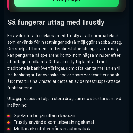
Så fungerar uttag med Trustly
En av de stora fördelarna med Trustly är att samma teknik
som används för insättningar också möjliggör snabba uttag.
Om spelplattformen stödjer direktutbetalningar via Trustly
kan pengarna nå spelarens konto inom några minuter efter
att uttaget godkänts. Detta är en tydlig kontrast mot
traditionella banköverföringar, som ofta kan ta mellan en till
tre bankdagar. För svenska spelare som värdesätter snabb
åtkomst till sina vinster är detta en av de mest uppskattade
funktionerna.
Uttagsprocessen följer i stora drag samma struktur som vid
insättning:
Spelaren begär uttag i kassan.
Trustly används som utbetalningskanal.
Mottagarkontot verifieras automatiskt.