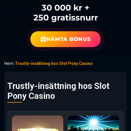
30 000 kr +
250 gratissnurr
HÄMTA BONUS
Hem
Trustly-insättning hos Slot Pony Casino
Trustly-insättning hos Slot
Pony Casino