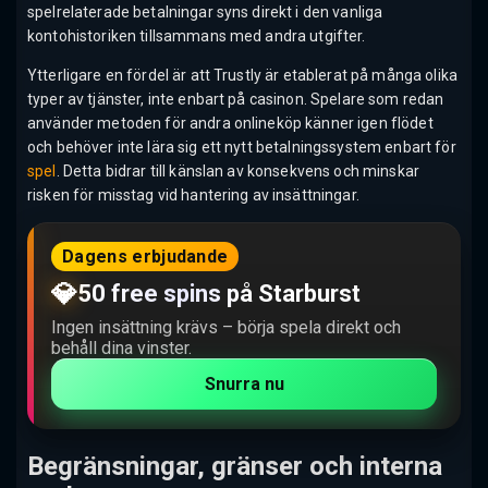
spelrelaterade betalningar syns direkt i den vanliga
kontohistoriken tillsammans med andra utgifter.
Ytterligare en fördel är att Trustly är etablerat på många olika
typer av tjänster, inte enbart på casinon. Spelare som redan
använder metoden för andra onlineköp känner igen flödet
och behöver inte lära sig ett nytt betalningssystem enbart för
spel
. Detta bidrar till känslan av konsekvens och minskar
risken för misstag vid hantering av insättningar.
Dagens erbjudande
💎
50 free spins på Starburst
Ingen insättning krävs – börja spela direkt och
behåll dina vinster.
Snurra nu
Begränsningar, gränser och interna