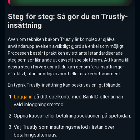
Steg för steg: Så gör du en Trustly-
insättning
Även om tekniken bakom Trustly är komplex är själva
användarupplevelsen avsiktligt gjord så enkel som möjligt.
Processen består i praktiken av ett antal standardiserade
steg som ser liknande ut oavsett spelplattform. Att känna till
dessa steg i förväg gör att du kan genomföra insättningar
effektivt, utan onödiga avbrott eller osäkerhetsmoment.
En typisk Trustly-insättning kan beskrivas enligt följande:
Logga in
på ditt spelkonto med BankID eller annan
vald inloggningsmetod.
Öppna kassa- eller betalningssektionen på spelsidan.
Välj Trustly som insättningsmetod i listan över
betalningsalternativ.