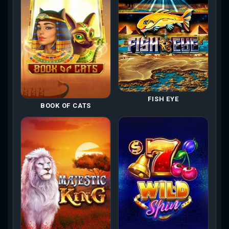
FISH EYE
BOOK OF CATS