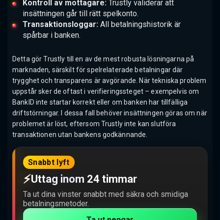
Kontroll av mottagare:
Trustly validerar att
insättningen går till rätt spelkonto.
Transaktionsloggar:
All betalningshistorik är
spårbar i banken.
Detta gör Trustly till en av de mest robusta lösningarna på
marknaden, särskilt för spelrelaterade betalningar där
trygghet och transparens är avgörande. När tekniska problem
uppstår sker de oftast i verifieringssteget – exempelvis om
BankID inte startar korrekt eller om banken har tillfälliga
driftstörningar. I dessa fall behöver insättningen göras om när
problemet är löst, eftersom Trustly inte kan slutföra
transaktionen utan bankens godkännande.
Snabbt lyft
⚡
Uttag inom 24 timmar
Ta ut dina vinster snabbt med säkra och smidiga
betalningsmetoder.
Ta ut pengar