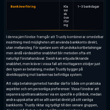
Banköverföring
Kla
1–3 bankdagar
ssi
sk
öve
rför
ing
I denna jämförelse framgår att Trustly kombinerar omedelbar
insättning med möjligheten att använda bankkonto direkt,
utan mellansteg. För spelare som vill undvika kortbetalningar
men ändå värdesätter snabbhet blir metoden ofta ett
naturligt förstahandsval. Swish kan erbjuda liknande
snabbhet, men kräver i vissa fall att mottagaren stödjer just
den typen av betalning, medan Trustly bygger på
direktkoppling mot bankernas befintliga system.
Att välja betalningsmetod handlar därför både om praktiska
aspekter och om personliga preferenser. Vissa föredrar att
separera speltransaktioner via en specifik e-plånbok, medan
andra uppskattar att se allt samlat direkt på sitt vanliga
bankkonto. Trustly riktar sig tydligt till den senare gruppen,