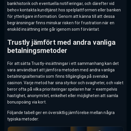
bankhistorik och eventuella notifieringar, och därefter vid
behov kontakta kundtjänst hos spelplattformen eller banken
för ytterligare information. Genom att känna till att dessa
begränsningar finns minskar risken för frustration när en
enskild insättning inte går igenom som förväntat.
Trustly jämfört med andra vanliga
betalningsmetoder
För att sätta Trustly-insättningar i ett sammanhang kan det
vara användbart att jämföra metoden med andra vanliga
betalningsalternativ som finns tillgängliga på svenska
casinon. Varje metod har sina styrkor och svagheter, och valet
beror ofta på vilka prioriteringar spelaren har – exempelvis
hastighet, anonymitet, enkelhet eller möjligheten att samla
bonuspoäng via kort.
Följande tabell ger en översiktlig jämförelse mellan några
typiska metoder: