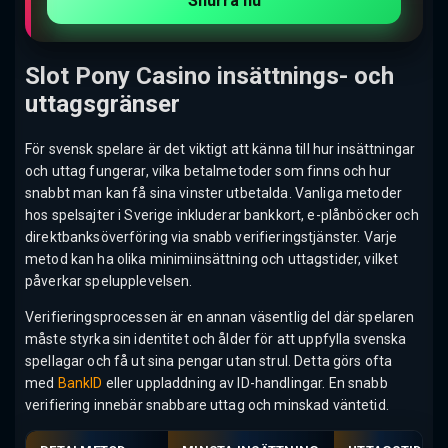
Snurra nu
Slot Pony Casino insättnings- och
uttagsgränser
För svensk spelare är det viktigt att känna till hur insättningar
och uttag fungerar, vilka betalmetoder som finns och hur
snabbt man kan få sina vinster utbetalda. Vanliga metoder
hos spelsajter i Sverige inkluderar bankkort, e-plånböcker och
direktbanksöverföring via snabb verifieringstjänster. Varje
metod kan ha olika minimiinsättning och uttagstider, vilket
påverkar spelupplevelsen.
Verifieringsprocessen är en annan väsentlig del där spelaren
måste styrka sin identitet och ålder för att uppfylla svenska
spellagar och få ut sina pengar utan strul. Detta görs ofta
med
BankID
eller uppladdning av ID-handlingar. En snabb
verifiering innebär snabbare uttag och minskad väntetid.