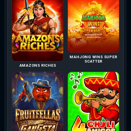
MAHJONG WINS SUPER
SCATTER
AMAZONS RICHES