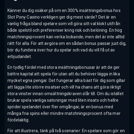
Känner du dig osäker på om en 300% insättningsbonus hos
Slot Pony Casino verkligen ger dig mest värde? Det är en
vanlig fråga bland spelare som vill göra sitt val klokt utifrån
både spelstil och preferenser kring risk och belöning. En hög
matchningsprocent kan verka lockande, men det är inte alltid
rätt för alla. För att avgöra om en sådan bonus passar just dig,
bör du fundera över hur du spelar och vad du vill få ut av
erbjudandet.
En tydlig fördel med stora insättningsbonusar är att de ger
bättre kapital att spela för utan att du behöver lägga in lika
mycket egna pengar. Det fungerar allra bäst för dig som gillar
att lägga lite större insatser och vill ha chans att göra riktigt
stora vinster innan omsättningskraven slår till. Om du istället
brukar spela vanliga satsningar med liten insats och hellre
sprider spelandet över fler omgångar, är en bonus med
många fria spins eller mindre matchningsprocent ofta mer
fördelaktig.
För att illustrera, tänk på två scenarier: En spelare som gör en