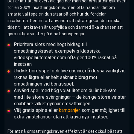
Det är lätt att bli överväldigad när man ser omsättningskraven
för en 300% insättningsbonus, men ofta handlar det om
smarta val i spelen du satsar på och hur du fördelar
insatserna. Genom att använda rätt strategi kan du minska
tiden till att kraven är uppfyllda och därmed öka chansen att
göra riktiga vinster på dina bonuspengar.
Prioritera slots med högt bidrag till
omsättningskravet, exempelvis klassiska
videospelautomater som ofta ger 100% räknat på
insatsen.
Undvik bordsspel och live casino, då dessa vanligtvis
räknas lägre eller helt saknar bidrag mot
omsättningen vid bonusspel.
Använd spel med hög volatilitet om du är bekväm
med lite större svängningar – de kan ge större vinster
snabbare vilket gynnar omsättningen.
Välj gratis spins eller
kampanjer
som ger möjlighet till
extra vinstchanser utan att kräva nya insatser.
För att nå omsättningskraven effektivt är det också bäst att