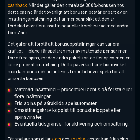
cashback
. När det gäller den omtalade 300%-bonusen hos
detta casino är det ovanligt att bonusen består enbart av en
insättningsmatchning; det är mer sannolikt att den är
fördelad över flera insättningar eller kombinerad med andra
förmåner.
Det gäller att förstå att bonusuppställningar kan variera
kraftigt – ibland får spelaren mer av matchade pengar men
färre free spins, medan andra paket kan ge fler spins men en
lägre procent i matchning. Detta påverkar både hur mycket
man kan vinna och hur intensivt man behöver spela för att
omsätta bonusen.
Matchad insättning – procentuell bonus på första eller
flera insättningar.
Fria spins på särskilda spelautomater.
Omsättningskrav kopplat till bonusbeloppet eller
spinsvinster.
Eventuella tidsgränser för aktivering och omsättning.
För spelare som gillar
slots
och
snabba
vinster kan fria spins