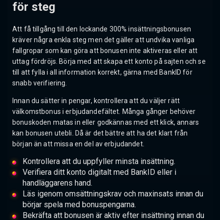
för steg
Att få tillgång till den lockande 300% insättningsbonusen
kräver några enkla steg men det gäller att undvika vanliga
fallgropar som kan göra att bonusen inte aktiveras eller att
uttag fördröjs. Börja med att skapa ett konto på sajten och se
till att fylla i all information korrekt, gärna med BankID för
snabb verifiering.
Innan du sätter in pengar, kontrollera att du väljer rätt
välkomstbonus i erbjudandefältet. Många gånger behöver
bonuskoden matas in eller godkännas med ett klick, annars
kan bonusen utebli. Då är det bättre att ha det klart från
början än att missa en del av erbjudandet.
Kontrollera att du uppfyller minsta insättning.
Verifiera ditt konto digitalt med BankID eller i
handläggarens hand.
Läs igenom omsättningskrav och maxinsats innan du
börjar spela med bonuspengarna.
Bekräfta att bonusen är aktiv efter insättning innan du