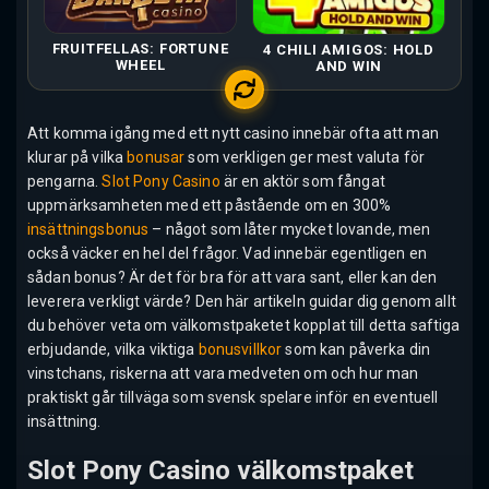
FRUITFELLAS: FORTUNE
4 CHILI AMIGOS: HOLD
WHEEL
AND WIN
Att komma igång med ett nytt casino innebär ofta att man
klurar på vilka
bonusar
som verkligen ger mest valuta för
pengarna.
Slot Pony Casino
är en aktör som fångat
uppmärksamheten med ett påstående om en 300%
insättningsbonus
– något som låter mycket lovande, men
också väcker en hel del frågor. Vad innebär egentligen en
sådan bonus? Är det för bra för att vara sant, eller kan den
leverera verkligt värde? Den här artikeln guidar dig genom allt
du behöver veta om välkomstpaketet kopplat till detta saftiga
erbjudande, vilka viktiga
bonusvillkor
som kan påverka din
vinstchans, riskerna att vara medveten om och hur man
praktiskt går tillväga som svensk spelare inför en eventuell
insättning.
Slot Pony Casino välkomstpaket