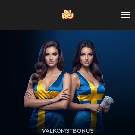
VÄLKOMSTBONUS