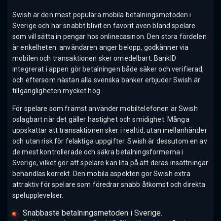
Swish är den mest populära mobila betalningsmetoden i
Sverige och har snabbt blivit en favorit även bland spelare
som vill sätta in pengar hos onlinecasinon. Den stora fördelen
är enkelheten: användaren anger belopp, godkänner via
mobilen och transaktionen sker omedelbart. BankID
integrerat i appen gör betalningen både säker och verifierad,
och eftersom nästan alla svenska banker erbjuder Swish är
tillgängligheten mycket hög.
För spelare som främst använder mobiltelefonen är Swish
oslagbart när det gäller hastighet och smidighet. Många
uppskattar att transaktionen sker i realtid, utan mellanhänder
och utan risk för felaktiga uppgifter. Swish är dessutom en av
de mest kontrollerade och säkra betalningsformerna i
Sverige, vilket gör att spelare kan lita på att deras insättningar
behandlas korrekt. Den mobila aspekten gör Swish extra
attraktiv för spelare som föredrar snabb åtkomst och direkta
spelupplevelser.
Snabbaste betalningsmetoden i Sverige.