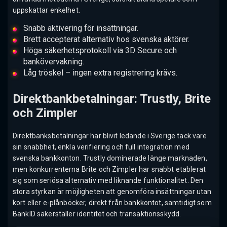
uppskattar enkelhet.
Snabb aktivering för insättningar.
Brett accepterat alternativ hos svenska aktörer.
Höga säkerhetsprotokoll via 3D Secure och
bankövervakning.
Låg tröskel – ingen extra registrering krävs.
Direktbankbetalningar: Trustly, Brite
och Zimpler
Direktbanksbetalningar har blivit ledande i Sverige tack vare
sin snabbhet, enkla verifiering och full integration med
svenska bankkonton. Trustly dominerade länge marknaden,
men konkurrenterna Brite och Zimpler har snabbt etablerat
sig som seriösa alternativ med liknande funktionalitet. Den
stora styrkan är möjligheten att genomföra insättningar utan
kort eller e-plånböcker, direkt från bankkontot, samtidigt som
BankID säkerställer identitet och transaktionsskydd.