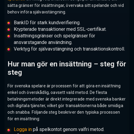
sätta gränser för insättningar, övervaka sitt spelande och vid
behov införa självavstängning.
BankID för stark kundverifiering.
Krypterade transaktioner med SSL-certifikat.
Insättningsgränser och spelgränser för
ansvarstagande användning.
Verktyg för självavstängning och transaktionskontroll.
Hur man gör en insättning – steg för
steg
För svenska spelare är processen för att göra en insättning
enkel och överskådlig, oavsett vald metod. De flesta
betalningsmetoder är direkt integrerade med svenska banker
och digitala tjänster, vilket gör transaktionerna både smidiga
och snabba. Följande steg beskriver den typiska processen
för en insättning:
Logga in
på spelkontot genom valfri metod.