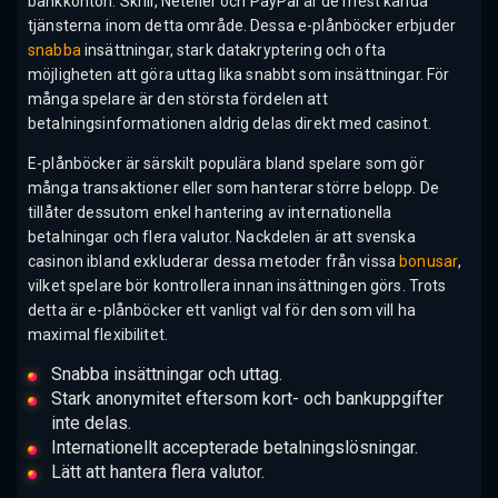
bankkonton. Skrill, Neteller och PayPal är de mest kända
tjänsterna inom detta område. Dessa e-plånböcker erbjuder
snabba
insättningar, stark datakryptering och ofta
möjligheten att göra uttag lika snabbt som insättningar. För
många spelare är den största fördelen att
betalningsinformationen aldrig delas direkt med casinot.
E-plånböcker är särskilt populära bland spelare som gör
många transaktioner eller som hanterar större belopp. De
tillåter dessutom enkel hantering av internationella
betalningar och flera valutor. Nackdelen är att svenska
casinon ibland exkluderar dessa metoder från vissa
bonusar
,
vilket spelare bör kontrollera innan insättningen görs. Trots
detta är e-plånböcker ett vanligt val för den som vill ha
maximal flexibilitet.
Snabba insättningar och uttag.
Stark anonymitet eftersom kort- och bankuppgifter
inte delas.
Internationellt accepterade betalningslösningar.
Lätt att hantera flera valutor.