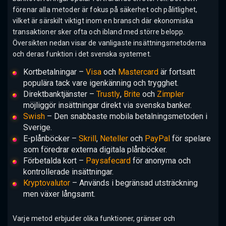
förenar alla metoder är fokus på säkerhet och pålitlighet,
vilket är särskilt viktigt inom en bransch där ekonomiska
transaktioner sker ofta och ibland med större belopp.
Översikten nedan visar de vanligaste insättningsmetoderna
och deras funktion i det svenska systemet.
Kortbetalningar –
Visa
och
Mastercard
är fortsatt
populära tack vare igenkänning och trygghet.
Direktbanktjänster –
Trustly
,
Brite
och
Zimpler
möjliggör insättningar direkt via svenska banker.
Swish
– Den snabbaste mobila betalningsmetoden i
Sverige.
E-plånböcker –
Skrill
,
Neteller
och
PayPal
för spelare
som föredrar externa digitala plånböcker.
Förbetalda kort –
Paysafecard
för anonyma och
kontrollerade insättningar.
Kryptovalutor
– Används i begränsad utsträckning
men växer långsamt.
Varje metod erbjuder olika funktioner, gränser och