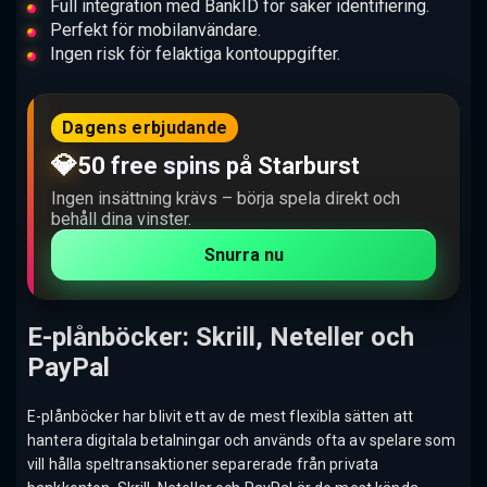
Full integration med BankID för säker identifiering.
Perfekt för mobilanvändare.
Ingen risk för felaktiga kontouppgifter.
Dagens erbjudande
💎
50 free spins på Starburst
Ingen insättning krävs – börja spela direkt och
behåll dina vinster.
Snurra nu
E-plånböcker: Skrill, Neteller och
PayPal
E-plånböcker har blivit ett av de mest flexibla sätten att
hantera digitala betalningar och används ofta av spelare som
vill hålla speltransaktioner separerade från privata