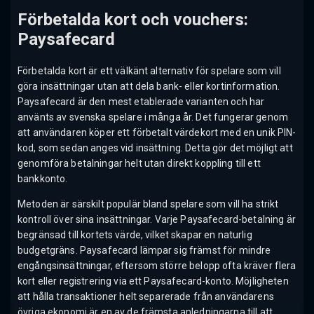
Förbetalda kort och vouchers:
Paysafecard
Förbetalda kort är ett välkänt alternativ för spelare som vill
göra insättningar utan att dela bank- eller kortinformation.
Paysafecard är den mest etablerade varianten och har
använts av svenska spelare i många år. Det fungerar genom
att användaren köper ett förbetalt värdekort med en unik PIN-
kod, som sedan anges vid insättning. Detta gör det möjligt att
genomföra betalningar helt utan direkt koppling till ett
bankkonto.
Metoden är särskilt populär bland spelare som vill ha strikt
kontroll över sina insättningar. Varje Paysafecard-betalning är
begränsad till kortets värde, vilket skapar en naturlig
budgetgräns. Paysafecard lämpar sig främst för mindre
engångsinsättningar, eftersom större belopp ofta kräver flera
kort eller registrering via ett Paysafecard-konto. Möjligheten
att hålla transaktioner helt separerade från användarens
övriga ekonomi är en av de främsta anledningarna till att