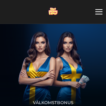
VÄLKOMSTBONUS