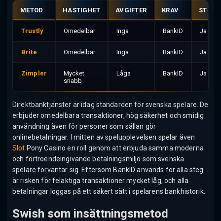
METOD
HASTIGHET
AVGIFTER
KRAV
STÖD 
Trustly
Omedelbar
Inga
BankID
Ja
Brite
Omedelbar
Inga
BankID
Ja
Zimpler
Mycket
Låga
BankID
Ja
snabb
Direktbanktjänster är idag standarden för svenska spelare. De
erbjuder omedelbara transaktioner, hög säkerhet och smidig
användning även för personer som sällan gör
onlinebetalningar. I mitten av spelupplevelsen spelar även
Slot
Pony Casino en roll genom att erbjuda samma moderna
och förtroendeingivande betalningsmiljö som svenska
spelare förväntar sig. Eftersom BankID används för alla steg
är risken för felaktiga transaktioner mycket låg, och alla
betalningar loggas på ett säkert sätt i spelarens bankhistorik.
Swish som insättningsmetod