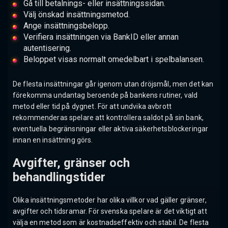
Gå till betalnings- eller insättningssidan.
Välj önskad insättningsmetod.
Ange insättningsbelopp.
Verifiera insättningen via BankID eller annan
autentisering.
Beloppet visas normalt omedelbart i spelbalansen.
De flesta insättningar går igenom utan dröjsmål, men det kan
förekomma undantag beroende på bankens rutiner, vald
metod eller tid på dygnet. För att undvika avbrott
rekommenderas spelare att kontrollera saldot på sin bank,
eventuella begränsningar eller aktiva säkerhetsblockeringar
innan en insättning görs.
Avgifter, gränser och
behandlingstider
Olika insättningsmetoder har olika villkor vad gäller gränser,
avgifter och tidsramar. För svenska spelare är det viktigt att
välja en metod som är kostnadseffektiv och stabil. De flesta