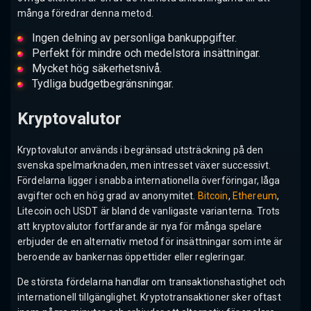
många föredrar denna metod.
Ingen delning av personliga bankuppgifter.
Perfekt för mindre och medelstora insättningar.
Mycket hög säkerhetsnivå.
Tydliga budgetbegränsningar.
Kryptovalutor
Kryptovalutor används i begränsad utsträckning på den
svenska spelmarknaden, men intresset växer successivt.
Fördelarna ligger i snabba internationella överföringar, låga
avgifter och en hög grad av anonymitet.
Bitcoin
,
Ethereum
,
Litecoin och USDT är bland de vanligaste varianterna. Trots
att kryptovalutor fortfarande är nya för många spelare
erbjuder de en alternativ metod för insättningar som inte är
beroende av bankernas öppettider eller regleringar.
De största fördelarna handlar om transaktionshastighet och
internationell tillgänglighet. Kryptotransaktioner sker oftast