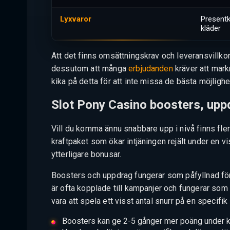
Lyxvaror
Presentko
kläder
Att det finns omsättningskrav och leveransvillk
dessutom att många
erbjudanden
kräver att markn
kika på detta för att inte missa de bästa möjlighe
Slot Pony Casino boosters, up
Vill du komma ännu snabbare upp i nivå finns fler
kraftpaket som ökar intjäningen rejält under en v
ytterligare bonusar.
Boosters och uppdrag fungerar som påfyllnad för
är ofta kopplade till kampanjer och fungerar som 
vara att spela ett visst antal snurr på en specifik
Boosters kan ge 2-5 gånger mer poäng under k