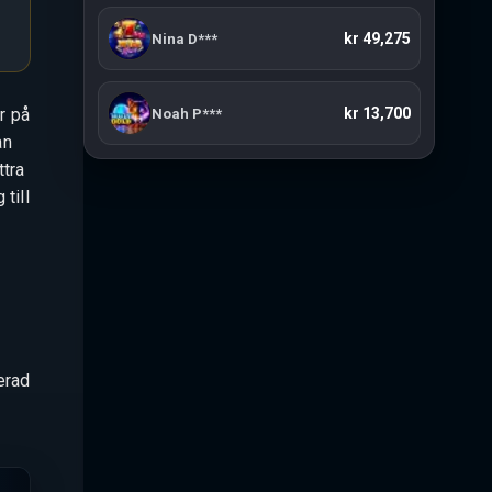
kr 40,172
Emma R***
r på
kr 49,275
Nina D***
an
ttra
 till
erad