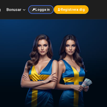
g
Bonusar
Logga in
Registrera dig