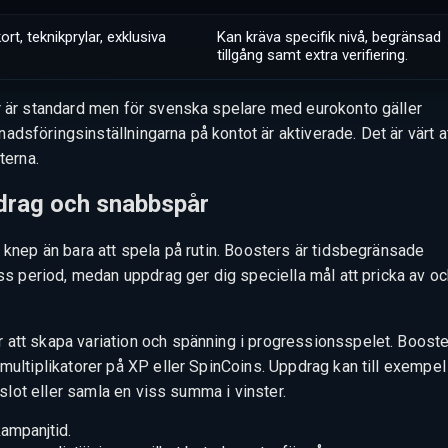
rt, teknikprylar, exklusiva
Kan kräva specifik nivå, begränsad
tillgång samt extra verifiering.
or är standard men för svenska spelare med eurokonto gäller
adsföringsinställningarna på kontot är aktiverade. Det är värt a
terna.
pdrag och snabbspår
 knep än bara att spela på rutin. Boosters är tidsbegränsade
iss period, medan uppdrag ger dig speciella mål att pricka av oc
 att skapa variation och spänning i progressionsspelet. Boost
multiplikatorer på XP eller SpinCoins. Uppdrag kan till exempel
 slot eller samla en viss summa i vinster.
ampanjtid.