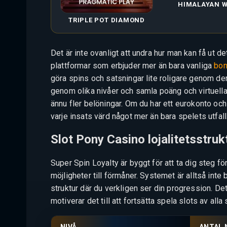
HIMALAYAN W
TRIPLE POT DIAMOND
Det är inte ovanligt att undra hur man kan få ut 
plattformar som erbjuder mer än bara vanliga
bon
göra spins och satsningar lite roligare genom de
genom olika nivåer och samla poäng och virtuel
ännu fler belöningar. Om du har ett eurokonto och
varje insats värd något mer än bara spelets utfall
Slot Pony Casino lojalitetsstruk
Super Spin Loyalty är byggt för att ta dig steg f
möjligheter till förmåner. Systemet är alltså in
struktur där du verkligen ser din progression. Det
motiverar det till att fortsätta spela slots av alla 