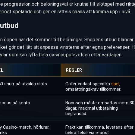
de progression och belöningsval är knutna till slotspel med rikt
eriöst spelande och ger en rättvis chans att komma upp i nivå.
 utbud
n öppen när det kommer till belöningar. Shopens utbud blandar
lket gör det lätt att anpassa vinsterna efter egna preferenser. H
 prylar som kan lyfta hela casinoupplevelsen eller vardagen.
EL
REGLER
50 snurr på utvalda slots
Gäller endast specifika
spel
,
omsättningskrav tillkommer.
 bonus på konto
Bonusen måste omsättas inom 30
dagar, maximal utbetalning
begränsad.
y Casino-merch, hörlurar,
Frakt kan tillkomma, leverans efter
nks
bekräftelse via e-post.