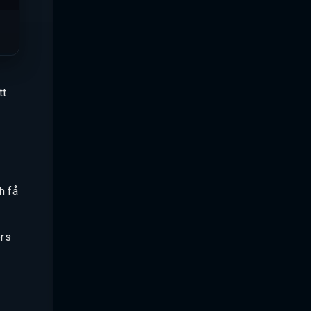
tt
h få
ers