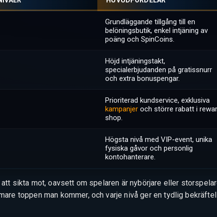
NIVÅER
HUVUDFÖRDELAR
Grundläggande tillgång till en
belöningsbutik, enkel intjäning av
poäng och SpinCoins.
Höjd intjäningstakt,
specialerbjudanden på gratissnurr
och extra bonuspengar.
Prioriterad kundservice, exklusiva
kampanjer
och större rabatt i rewa
shop.
Högsta nivå med VIP-event, unika
fysiska gåvor och personlig
kontohanterare.
 att sikta mot, oavsett om spelaren är nybörjare eller storspelar
ärmare toppen man kommer, och varje nivå ger en tydlig bekräfte