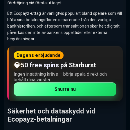
fördröjning vid första uttaget.
Ett Ecopayz-uttag är vanligtvis populärt bland spelare som vill
hålla sina betalningsflöden separerade från den vanliga
bankhistoriken, och eftersom transaktionen sker helt digitalt
påverkas den inte av bankens öppettider eller externa
begränsningar.
Dagens erbjudande
💎
50 free spins på Starburst
Ingen insättning krävs – börja spela direkt och
behåll dina vinster.
Snurra nu
Säkerhet och dataskydd vid
Ecopayz-betalningar