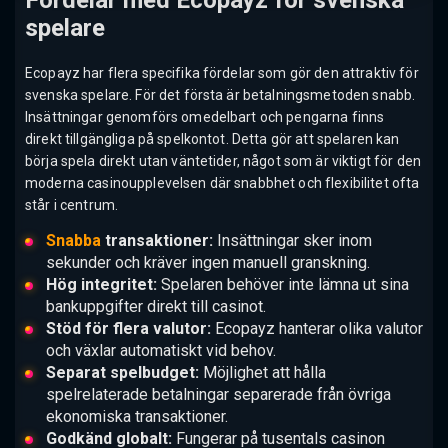
spelare
Ecopayz har flera specifika fördelar som gör den attraktiv för
svenska spelare. För det första är betalningsmetoden snabb.
Insättningar genomförs omedelbart och pengarna finns
direkt tillgängliga på spelkontot. Detta gör att spelaren kan
börja spela direkt utan väntetider, något som är viktigt för den
moderna casinoupplevelsen där snabbhet och flexibilitet ofta
står i centrum.
Snabba
transaktioner:
Insättningar sker inom
sekunder och kräver ingen manuell granskning.
Hög integritet:
Spelaren behöver inte lämna ut sina
bankuppgifter direkt till casinot.
Stöd för flera valutor:
Ecopayz hanterar olika valutor
och växlar automatiskt vid behov.
Separat spelbudget:
Möjlighet att hålla
spelrelaterade betalningar separerade från övriga
ekonomiska transaktioner.
Godkänd globalt:
Fungerar på tusentals casinon