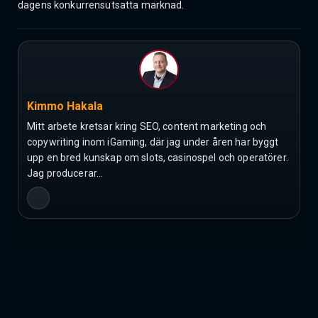
dagens konkurrensutsatta marknad.
Kimmo Hakala
Mitt arbete kretsar kring SEO, content marketing och
copywriting inom iGaming, där jag under åren har byggt
upp en bred kunskap om slots, casinospel och operatörer.
Jag producerar…