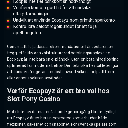
Koppla inte fler bankkort än nödvändigt.
Verifiera kontot i god tid för att undvika
uttagsförseningar.
Undvik att använda Ecopayz som primärt sparkonto.
Kontrollera saldot regelbundet för att följa
spelbudgeten.
Genom att följa dessa rekommendationer får spelaren en
trygg, effektiv och välstrukturerad betalningsupplevelse.
Ecopayz är inte bara en e-plånbok, utan en betalningslösning
optimerad för moderna behov. Den tekniska flexibiliteten gör
att tjänsten fungerar sömlöst oavsett vilken spelplattform
eller enhet spelaren använder.
Varför Ecopayz är ett bra val hos
Slot Pony Casino
Mot slutet av denna omfattande genomgång blir det tydligt
att Ecopayz är en betalningsmetod som erbjuder både
flexibilitet, säkerhet och snabbhet. För svenska spelare som