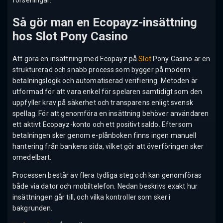
förseningar.
Så gör man en Ecopayz-insättning
hos Slot Pony Casino
Att göra en insättning med Ecopayz på
Slot
Pony Casino är en
strukturerad och snabb process som bygger på modern
betalningslogik och automatiserad verifiering. Metoden är
utformad för att vara enkel för spelaren samtidigt som den
uppfyller krav på säkerhet och transparens enligt svensk
spellag. För att genomföra en insättning behöver användaren
ett aktivt Ecopayz-konto och ett positivt saldo. Eftersom
betalningen sker genom e-plånboken finns ingen manuell
hantering från bankens sida, vilket gör att överföringen sker
omedelbart.
Processen består av flera tydliga steg och kan genomföras
både via dator och mobiltelefon. Nedan beskrivs exakt hur
insättningen går till, och vilka kontroller som sker i
bakgrunden.