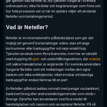
går igenom vad Neteller är, hur tjänsten fungerar i svenska
onlinecasinon, vilka fördelar och begränsningar som finns och
hur hela processen ser ut när en spelare väljer att använda
Neteller som betalningsmetod.
Vad är Neteller?
Neteller är en internationell e-plånbokstjänst som gör det
möjligt att genomföra betalningar online utan att ange
kortnummer eller bankuppgifter vid varje enskilt köp.
Tjänsten används inom flera branscher, men har en särskilt
stark koppling till
spel
- och underhållningssektorn, där
snabba
och säkra transaktioner är avgörande. För svenska användare
fungerar Neteller som ett mellanlager mellan den egna
banken och olika webbtjänster, vilket innebär att känsliga
bankuppgifter endast lämnas till en part.
En Neteller-plånbok laddas normalt med pengar via bankkort,
banköverföring eller andra betalningsmetoder som stöds i
Sverige. Därefter kan användaren överföra medel till
handelsplatser och casinon som accepterar Neteller. På så