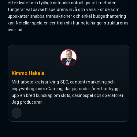
effektivitet och tydlig kostnadskontroll gör att metoden
fungerar väl oavsett spelarens nivå och vana. För de som
uppskattar snabba transaktioner och enkel budgethantering
kan Neteller spela en central roll i hur betalningar struktureras
över tid.
Kimmo Hakala
Mitt arbete kretsar kring SEO, content marketing och
copywriting inom iGaming, där jag under åren har byggt
upp en bred kunskap om slots, casinospel och operatörer.
Jag producerar…