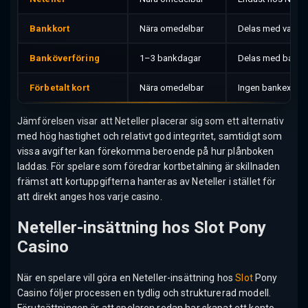
Bankkort
Nära omedelbar
Delas med varje 
Banköverföring
1–3 bankdagar
Delas med banke
Förbetalt kort
Nära omedelbar
Ingen bankexpon
Jämförelsen visar att Neteller placerar sig som ett alternativ
med hög hastighet och relativt god integritet, samtidigt som
vissa avgifter kan förekomma beroende på hur plånboken
laddas. För spelare som föredrar kortbetalning är skillnaden
främst att kortuppgifterna hanteras av Neteller i stället för
att direkt anges hos varje casino.
Neteller-insättning hos Slot Pony
Casino
När en spelare vill göra en Neteller-insättning hos
Slot
Pony
Casino följer processen en tydlig och strukturerad modell.
Förutsättningen är att spelaren redan har skapat ett konto