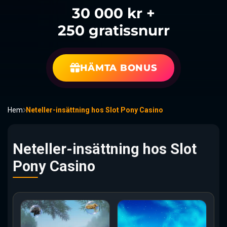
30 000 kr +
250 gratissnurr
HÄMTA BONUS
Hem
Neteller-insättning hos Slot Pony Casino
Neteller-insättning hos Slot
Pony Casino