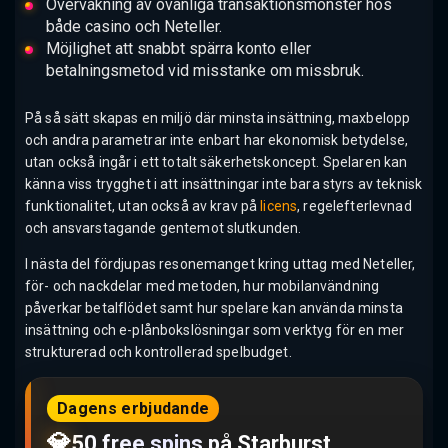
Övervakning av ovanliga transaktionsmönster hos
både casino och Neteller.
Möjlighet att snabbt spärra konto eller
betalningsmetod vid misstanke om missbruk.
På så sätt skapas en miljö där minsta insättning, maxbelopp
och andra parametrar inte enbart har ekonomisk betydelse,
utan också ingår i ett totalt säkerhetskoncept. Spelaren kan
känna viss trygghet i att insättningar inte bara styrs av teknisk
funktionalitet, utan också av krav på
licens
, regelefterlevnad
och ansvarstagande gentemot slutkunden.
I nästa del fördjupas resonemanget kring uttag med Neteller,
för- och nackdelar med metoden, hur mobilanvändning
påverkar betalflödet samt hur spelare kan använda minsta
insättning och e-plånbokslösningar som verktyg för en mer
strukturerad och kontrollerad spelbudget.
Dagens erbjudande
💎
50 free spins på Starburst