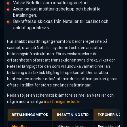
Val av Neteller som insättningsmetod.
Ange önskat insättningsbelopp och bekräfta
betalningen.
Bekräftelse skickas från Neteller till casinot och
saldot uppdateras.
Hur snabbt insättningar genomförs beror i regel inte på
casinot, utan på Neteller-systemet och den anslutna
betalningsinfrastrukturen. För svenska spelare är
erfarenheten oftast att transaktionen syns direkt, vilket gör
Neteller lämpligt för den som vill undvika väntetid mellan
betalning och faktisk tillgång till spelkontot. Den snabba
hanteringen innebär också att mindre insättningar kan göras
oftare, i stället för större engångsinsättningar.
Nedan följer en schematisk jämförelse mellan Neteller och
några andra vanliga
insättningsmetoder
:
BETALNINGSMETOD
INSÄTTNINGSTID
EXPONERING A
Neteller
Nära omedelbar
Endast hos Netell