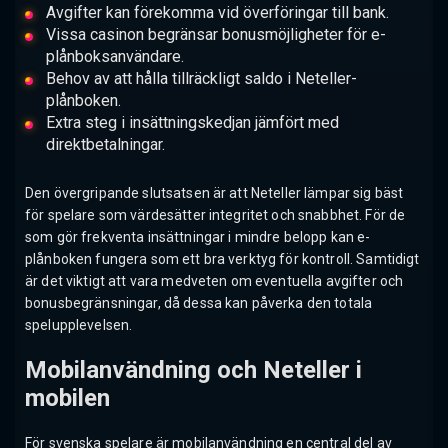
Avgifter kan förekomma vid överföringar till bank.
Vissa casinon begränsar bonusmöjligheter för e-
plånboksanvändare.
Behov av att hålla tillräckligt saldo i Neteller-
plånboken.
Extra steg i insättningskedjan jämfört med
direktbetalningar.
Den övergripande slutsatsen är att Neteller lämpar sig bäst
för spelare som värdesätter integritet och snabbhet. För de
som gör frekventa insättningar i mindre belopp kan e-
plånboken fungera som ett bra verktyg för kontroll. Samtidigt
är det viktigt att vara medveten om eventuella avgifter och
bonusbegränsningar, då dessa kan påverka den totala
spelupplevelsen.
Mobilanvändning och Neteller i
mobilen
För svenska spelare är mobilanvändning en central del av