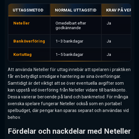
UTTAGSMETOD
NORMAL UTTAGSTID
KRAV PÅ VERIFI
Neteller
Omedelbart efter
Ja
godkännande
Banköverföring
1–3 bankdagar
Ja
Kortuttag
1–5 bankdagar
Ja
Att använda Neteller för uttag innebär att spelaren i praktiken
får en betydligt smidigare hantering av sina överföringar.
Samtidigt är det viktigt att se över eventuella avgifter som
kan uppstå vid överföring från Neteller vidare till bankkonto.
Dessa varierar beroende på land och bankmetod. För många
svenska spelare fungerar Neteller också som en portabel
spelbudget, där pengar kan sparas separat och användas vid
behov.
Fördelar och nackdelar med Neteller