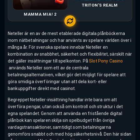
TRITON'S REALM
MAMMA MIA! 2
Neteller är en av de mest etablerade digitala plånböckerna
inom nätbetalningar och har använts av spelare världen över i
många år. För svenska spelare innebär Neteller en
kombination av snabbhet, säkerhet och flexibilitet, särskilt när
det gäller insättningar till spelkonton. På
Slot Pony Casino
används Neteller som ett av de centrala
betalningsalternativen, vilket gör det möjligt för spelare att
göra smidiga överföringar utan att dela kort- eller
bankuppgifter direkt med casinot.
Begreppet Neteller-insättning handlar inte bara om att
överföra pengar, utan också om kontroll och struktur i det
egna spelandet. Genom att använda en fristående digital
plånbok kan spelaren skilja sin spelbudget från övriga
vardagstransaktioner, samtidigt som betalningarna
genomförs snabbt och med hög säkerhetsnivå. Den här sidan