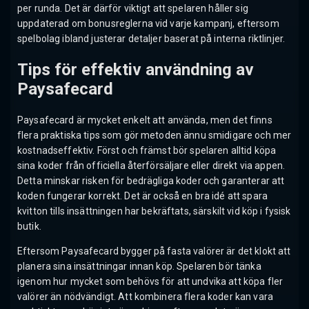
per runda. Det är därför viktigt att spelaren håller sig
uppdaterad om bonusreglerna vid varje kampanj, eftersom
spelbolag ibland justerar detaljer baserat på interna riktlinjer.
Tips för effektiv användning av
Paysafecard
Paysafecard är mycket enkelt att använda, men det finns
flera praktiska tips som gör metoden ännu smidigare och mer
kostnadseffektiv. Först och främst bör spelaren alltid köpa
sina koder från officiella återförsäljare eller direkt via appen.
Detta minskar risken för bedrägliga koder och garanterar att
koden fungerar korrekt. Det är också en bra idé att spara
kvitton tills insättningen har bekräftats, särskilt vid köp i fysisk
butik.
Eftersom Paysafecard bygger på fasta valörer är det klokt att
planera sina insättningar innan köp. Spelaren bör tänka
igenom hur mycket som behövs för att undvika att köpa fler
valörer än nödvändigt. Att kombinera flera koder kan vara