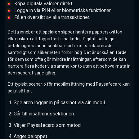
Köpa digitala valörer direkt.
Logga in via PIN eller biometriska funktioner.
Få en översikt av alla transaktioner.
Detta innebär att spelaren slipper hantera papperskvitton
eller riskera att tappa bort sina koder. Digitalt saldo gör
betalningarna ännu snabbare och mer strukturerade,
samtidigt som säkerheten förblir hög. Det är också en fördel
för dem som ofta gör mindre insättningar, eftersom de kan
hantera flera koder via samma konto utan att behöva mata in
dem separat varje gång.
Ett typiskt scenario för mobilinsättning med Paysafecard kan
se ut så här:
Spelaren loggar in på casinot via sin mobil.
Går till insättningssektionen.
Väljer Paysafecard som metod.
Anger beloppet.