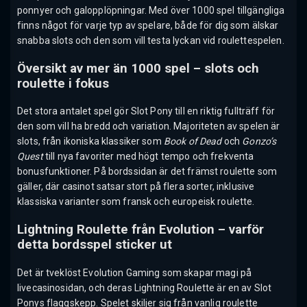
ponnyer och galopplöpningar. Med över 1000 spel tillgängliga
finns något för varje typ av spelare, både för dig som älskar
snabba slots och den som vill testa lyckan vid roulettespelen.
Översikt av mer än 1000 spel – slots och
roulette i fokus
Det stora antalet spel gör Slot Pony till en riktig fullträff för
den som vill ha bredd och variation. Majoriteten av spelen är
slots, från ikoniska klassiker som
Book of Dead
och
Gonzo’s
Quest
till nya favoriter med högt tempo och frekventa
bonusfunktioner. På bordssidan är det främst roulette som
gäller, där casinot satsar stort på flera sorter, inklusive
klassiska varianter som fransk och europeisk roulette.
Lightning Roulette från Evolution – varför
detta bordsspel sticker ut
Det är tveklöst Evolution Gaming som skapar magi på
livecasinosidan, och deras Lightning Roulette är en av Slot
Ponys flaggskepp. Spelet skiljer sig från vanlig roulette