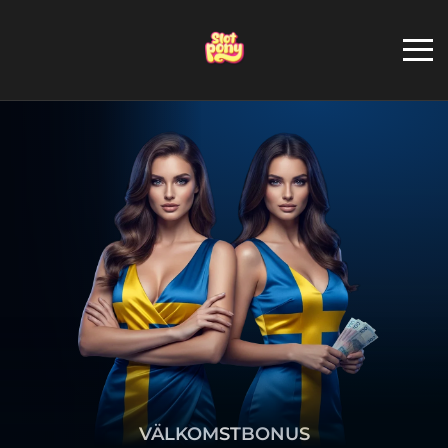
VÄLKOMSTBONUS