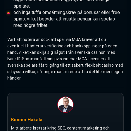
spelare,
och inga tuffa omsättningskrav på bonusar eller free
spins, vilket betyder att insatta pengar kan spelas
med högre frihet.
Värt att notera är dock att spel via MGA kräver att du
eventuellt hanterar verifiering och bankkopplingar på egen
hand, vilket kan skilja sig något från svenska casinon med
BankID. Sammanfattningsvis innebär MGA-licensen att
svenska spelare får tillgång till ett säkert, flexibelt casino med
schyssta villkor, så länge man är redo att ta det lite mer i egna
händer.
Kimmo Hakala
Mitt arbete kretsar kring SEO, content marketing och