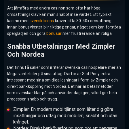
Att jämföra med andra casinon som ofta har höga
omsättningskrav kan man snabbt inse värdet. Ett typiskt
kasino med
svensk licens
kräver ofta 30-40x omsättning
innan bonusvinster blir riktiga pengar, något som kan förstöra
spelglädjen och göra
bonusar
mer frustrerande än roliga.
Snabba Utbetalningar Med Zimpler
Och Nordea
Det finns få saker som irriterar svenska casinospelare mer än
långa väntetider på sina uttag. Därför är Slot Pony extra
intressant med sina smidiga lösningar i form av Zimpler och
direkt bankkoppling mot Nordea. Det här är betalmetoder
som svenskar litar på och använder dagligen, vilket gör hela
processen snabb och trygg.
Zimpler: En modern mobiltjänst som låter dig göra
insättningar och uttag med mobilen, snabbt och utan
krångel.
Nordea: Direkt banköverföring som gör att pengarna