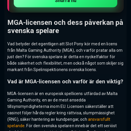
Snurra nu
MGA-licensen och dess påverkan på
svenska spelare
Vad betyder det egentligen att Slot Pony kör med en licens
från Malta Gaming Authority (MGA), och varför pratar alla om
just den? För svenska spelare är detta en nyckelfaktor för
både säkerhet och flexibilitet, men också något som skiljer sig
markant från Spelinspektionens svenska licens.
Vad är MGA-licensen och varför är den viktig?
MGA-licensen är en europeisk spellicens utfärdad av Malta
Gaming Authority, en av de mest ansedda
tillsynsmyndigheterna inom EU. Licensen säkerställer att
casinot följer hårda regler kring rättvisa, slumpmässighet
(RNG), säker hantering av kundpengar, och
ansvarsfullt
spelande
. För den svenska spelaren innebär det ett seriöst