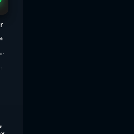
r
ch
to-
r
e
ner