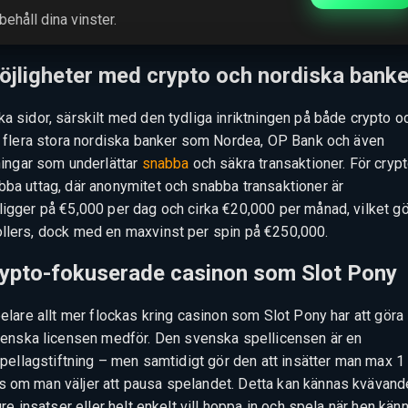
behåll dina vinster.
öjligheter med crypto och nordiska banke
a sidor, särskilt med den tydliga inriktningen på både crypto o
ör flera stora nordiska banker som Nordea, OP Bank och även
ningar som underlättar
snabba
och säkra transaktioner. För cryp
bba uttag, där anonymitet och snabba transaktioner är
ligger på €5,000 per dag och cirka €20,000 per månad, vilket gö
ollers, dock med en maxvinst per spin på €250,000.
crypto-fokuserade casinon som Slot Pony
pelare allt mer flockas kring casinon som Slot Pony har att göra
nska licensen medför. Den svenska spellicensen är en
 spellagstiftning – men samtidigt gör den att insätter man max 1
s om man väljer att pausa spelandet. Detta kan kännas kvävand
re insatser eller helt enkelt vill hoppa in och spela när hen kän