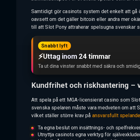
Samtidigt gör casinots system det enkelt att gå ö
oavsett om det gäller bitcoin eller andra mer okä
till att Slot Pony attraherar spelsugna svenskar so
Snabbt lyft
⚡
Uttag inom 24 timmar
Ta ut dina vinster snabbt med säkra och smidi
Kundfrihet och riskhantering –
Att spela på ett MGA-licensierat casino som Slot
svenska spelaren måste vara medveten om att Sp
vilket ställer större krav på
ansvarsfullt speland
Ta egna beslut om insättnings- och spelfrekve
Utnyttja casinots egna verktyg för självexkluder