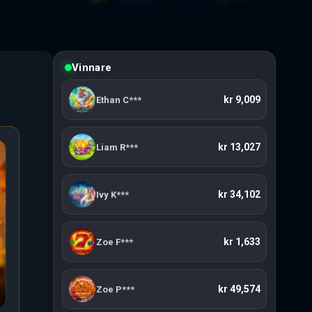
Vinnare
kr 35,404
Henry B***
kr 9,009
Ethan C***
kr 13,027
Liam R***
kr 34,102
Ivy K***
kr 1,633
Zoe F***