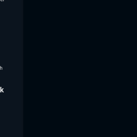
ch
sk