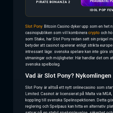
PIRATE BONANZA 2
IDOL POP FE
Slot Pony
Bitcoin Casino dyker upp som en het n
casinopubliken som vill kombinera
crypto
och hög
som Stake, har Slot Pony redan satt sin prägel m
betyder att casinot opererar enligt strikta europ
intressant läge: svenska spelare kan inte göra stor
utmaningar och möjligheter. Här handlar det om at
svenska spelbolag.
Vad är Slot Pony? Nykomlingen
Slot Pony är alltså ett nytt onlinecasino som st
Limited. Casinot är licensierat på Malta via MGA,
koppling till svenska Spelinspektionen. Detta gö
reglering och Spelpaus kan hitta en alternativ pla
satsar på en stabil spelupplevelse, säkerhet och