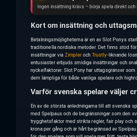
Ingen insättning krävs – börja spela direkt och 
Kort om insättning och uttagsm
Betalningsmöjligheterna är en av Slot Ponys stark
traditionella nordiska metoder. Det finns stöd f
insättningar via
Zimpler
och
Trustly
-liknande lös
entusiaster erbjuds smidiga insättningar och sna
nyckelfaktorer. Slot Pony har uttagsgränser som 
dem lämpliga för både vanliga spelare och highr
Varför svenska spelare väljer 
En av de största anledningarna till att svenska s
med Spelpaus och de begränsningar som den sve
trygghetsfaktor med strikta regler, fair play och
krona per gång och är hårt begränsad av Spelpau
för den spelare som vill spela mer fritt, testa hög