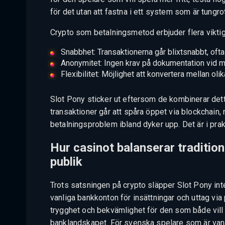
för det utan att fastna i ett system som är tungrot
Crypto som betalningsmetod erbjuder flera vikti
Snabbhet: Transaktionerna går blixtsnabbt, ofta
Anonymitet: Ingen krav på dokumentation vid min
Flexibilitet: Möjlighet att konvertera mellan oli
Slot Pony sticker ut eftersom de kombinerar dett
transaktioner går att spåra öppet via blockchain
betalningsproblem ibland dyker upp. Det är i pr
Hur casinot balanserar traditio
publik
Trots satsningen på crypto släpper Slot Pony int
vanliga bankkonton för insättningar och uttag vi
trygghet och bekvämlighet för den som både vill t
banklandskapet. För svenska spelare som är vana