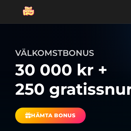
VÄLKOMSTBONUS
30 000 kr +
250 gratissnu
HÄMTA BONUS